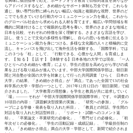
る興味に個別指導で応え、ポートフォリオ教育で目標到達度を測りなが
らアドバイスするなど、きめ細かなサポート体制も万全です。これらを
通じ、狭い専門分野に縛られない幅広い知識と複眼的な視野、世界のど
こででも生きていける行動力やコミュニケーション力を備え、これから
のグローバル社会から求められる人材を育てます。幅広い学問領域を有
機的に関連付けることで複眼的な思考を養い、世界のさまざまな地域と
日本を比較、それぞれの特徴を深く理解する。さまざまな言語を学び、
話し、使うことで文化の多様性を理解し、自らの思いを他者に伝えるコ
ミュニケーション能力を身につける。多様な文化圏の人々と積極的に交
流し、キャンパスを飛び出して海外生活を体験する。「国際学科」では
この３つを「柱」として、「行動できる、心豊かな人間」を育成しま
す。【 知 る 】【 話 す 】【体験する】日本各地の大学では現在、「一人
ひとりへのきめ細かい教育」により、学生の意欲を高めながら学びの成
果を上げる取り組みが進んでいます。中部大学国際関係学部は、朝日新
聞と河合塾が全国の大学を対象として行った共同調査「ひらく 日本の
大学」の結果、「きめ細かさ得点」が「満点」であった全国で13の社会
科学系の大学・学部の一つとして、2017年12月12日の「朝日新聞」で紹
介されました。「大学教育の理想像」を学生と教員が共に追求していく
「場」――― それが「中部大学国際関係学部国際学科」です。※調査の
10項目の内容：「課題解決型授業の実施」、「研究への参加」、「グル
ープによる学修・発表を取り入れた科目」、「教員との対話、学生間の
対話を取り入れた対話型科目」、「リポート・試験へのコメント返
却」、「卒業論文・卒業研究の必修化」、「専門ゼミの必修化」、「初
年次ゼミの必修化」、「学生の活動記録・成績記録」、「学級担任制の
導入」「きめ細かさ得点」満点の大学・学部として、新聞で紹介されま