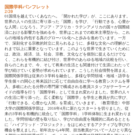
国際学科パンフレット
2/20
01国境を越えていくあなたへ。「開かれた学び」が、ここにあります。
世界の人々の生活に寄り添った「国際」を学び、「行動できる、心豊か
な人間」になろう。アジア・アフリカ・ラテンアメリカの国々が国際経
済における影響力を強める今、世界はこれまでの欧米主導型から、これ
らの地域を内包する真のグローバル化へと歩みを進めています。一方
で、深刻化する宗教的対立に見られるように、多様な文化への理解がこ
れまで以上に重要となっています。このような世界で生きていくために
は、政治、経済、法、社会、宗教、文化などを個別に捉えるだけでな
く、これらを有機的に結び付け、世界中のあらゆる地域の比較を行い、
自らのこれまで、今、そして将来の生活とも関連付けて生涯にわたって
学び続けていく姿勢が求められています。こうした社会情勢を踏まえ、
国際関係学部は従来の３学科を融合し、多様な学問領域・地域・語学を
学生個々の関心と将来設計に応じて自由自在に学べる教育システムを導
入、多岐にわたる分野の専門家で構成される教員スタッフがテーラーメ
イドの指導を行う「国際学科」として生まれ変わりました。世界の人々
の生活に寄り添った、広く柔軟な「国際学」を学生と教員が共に学び、
「行動できる、心豊かな人間」を育成していきます。〈教育理念〉中部
大学の国際関係学部は、2016年4月に新たなスタートを切りました。従
来の3学科を有機的に統合して「国際学科」 1学科体制に生まれ変わりま
した。学問領域の壁を取り払い、学びの自由度を飛躍的に高めるととも
に「ハイブリッド・プロジェクト」をはじめとするアクティブな学びの
機会を整えました。初年次から4年間、担当教員がついて一人ひとり異な