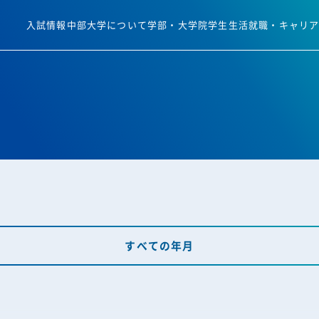
入試情報
中部大学について
学部・大学院
学生生活
就職・キャリ
すべての年月
すべての年月