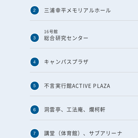
三浦幸平メモリアルホール
2
16号館
総合研究センター
3
キャンパスプラザ
4
不言実行館ACTIVE PLAZA
5
洞雲亭、工法庵、爛柯軒
6
講堂（体育館）、サブアリーナ
7