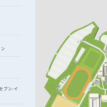
イン
セブン-イ