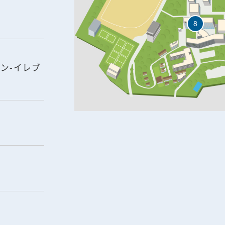
8
ブン-イレブ