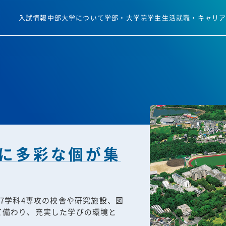
入試情報
中部大学について
学部・大学院
学生生活
就職・キャリ
に多彩な個が集
27学科4専攻の校舎や研究施設、図
て備わり、充実した学びの環境と