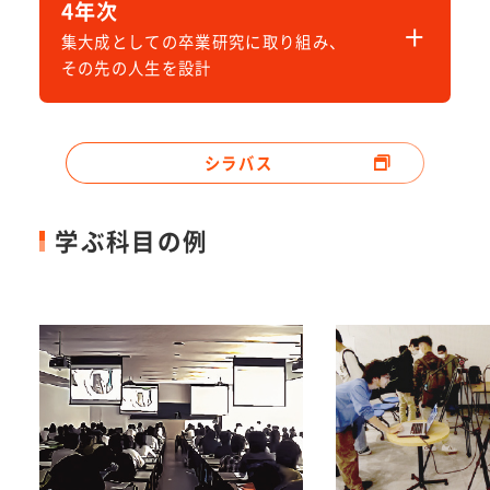
能です。
4年次
社会言語学概論
理論基礎
社会心理学概論
メディア情報社会基盤科目
集大成としての卒業研究に取り組み、
その先の人生を設計
メディアの法と倫理
アカデミッ
メディアと市民社会
ク・スキル
ズ
メディアとジャーナリズム
※上の学年は、下の学年の科目も原則的に全て履修可
理論応用
メディアと表現
能です。
シラバス
理論基礎
メディアと観光
メディア情報社会基盤科目
メディアと地域
理論応用
学ぶ科目の例
アカデミッ
メディア情報社会実践科目
メディア情報社会実践科目
ク・スキル
ズ
メディア情報流通論演習B
映像分析
キュレーシ
理論基礎
データベースプログラミング
量的調査法
ョン・スキ
ルズ
B
質的調査法
理論応用
取材学
キュレーシ
クリエーシ
メディア情報流通論演習A
ョン・スキ
メディア情報社会実践科目
ョン・スキ
ルズ
地域情報アーカイブ論
ルズ
データベースプログラミング
キュレーシ
A
ョン・スキ
プロジェクト科目