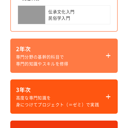
伝承文化入門
民俗学入門
2年次
専門分野の基幹的科目で
専門的知識やスキルを修得
※上の学年は、下の学年の科目も原則的に全て履修可
能です。
3年次
メディア情報社会基盤科目
高度な専門知識を
身につけてプロジェクト（＝ゼミ）で実践
アカデミッ
メディアクリティシズムB
ク・スキル
アカデミックライティング
ズ
※上の学年は、下の学年の科目も原則的に全て履修可