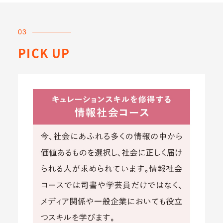
日本語教授法B
行動科学A
行動科学B
03
現代思想
技術の歴史
PICK UP
法学概論
政治学概論
考古学A
考古学B