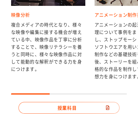
ルズ
Webプログラミング
メディア情報社会プロジェク
クリエーシ
映像クリエーションC
映像分析
アニメーション制作
ョン・スキ
トA
写真撮影表現法A
ルズ
メディア情報社会プロジェク
複合メディアの時代となり、様々
アニメーションの起
写真撮影表現法B
トB
な映像や編集に接する機会が増え
理について事例をま
アニメーション制作技法A
プロジェクト科目
ている中、映像作品を丁寧に分析
し、ストップモーシ
アニメーション制作技法B
クリエーシ
関連科目
することで、映像リテラシーを養
ソフトウエアを用い
コンピュータグラフィックス
ョン・スキ
メディア情報社会プロジェク
ルズ
うと同時に、様々な映像作品に対
制作などの基礎技術
A
トC
日本語教育実践A
して能動的な解釈ができる力を身
後、ストーリーを組
コンピュータグラフィックス
メディア情報社会プロジェク
日本語教育実践B
B
につけます。
格的な作品を制作し
トD
女性の歴史
サウンドクリエーションA
想力を身につけます
哲学概論
サウンドクリエーションB
関連科目
経済学概論
プロジェクト科目
卒業研究
授業科目
関連科目
卒業研究
日本語教授法A