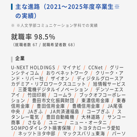
主な進路（2021～2025年度卒業生※
の実績）
※人文学部コミュニケーション学科での実績
就職率 98.5%
（就職者数 67 / 就職希望者数 68）
企業
U-NEXT HOLDINGS
マイナビ
CCNet
グリー
ンシティコム
おりベネットワーク
クリーク・ア
ンド・リバー社
ザイオン
ディジタルグロースア
カデミア・リブロワークスユニット
旭情報サービス
三菱電機デジタルイノベーション
デンソーエス
アイ
竹田印刷
コームラ
ブックオフコーポレー
ション
豊田市文化振興財団
東濃信用金庫
東春
信用金庫
豊田信用金庫
豊橋信用金庫
JA尾張
中央
JAぎふ
JA共済連福島
コープぎふ
ス
タンレー電気
豊田自動織機
大林道路
サンコー
商事
さなる
ユニー
ニュー・オータニ
SOMPOダイレクト損害保険
トヨタカローラ愛知
ネッツトヨタ中部
マックスバリュ東海
パーソ