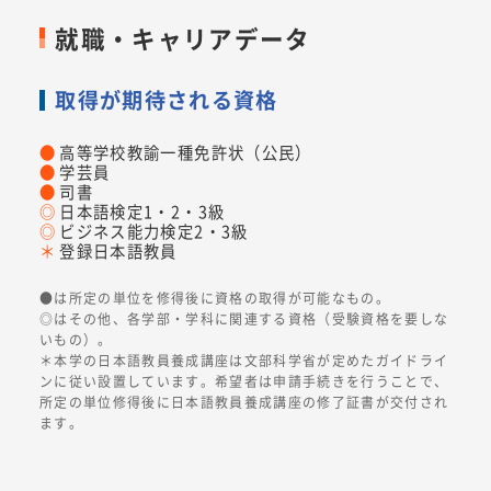
就職・キャリアデータ
取得が期待される資格
●
高等学校教諭一種免許状（公民）
●
学芸員
●
司書
◎
日本語検定1・2・3級
◎
ビジネス能力検定2・3級
＊
登録日本語教員
●は所定の単位を修得後に資格の取得が可能なもの。
◎はその他、各学部・学科に関連する資格（受験資格を要しな
いもの）。
＊本学の日本語教員養成講座は文部科学省が定めたガイドライ
ンに従い設置しています。希望者は申請手続きを行うことで、
所定の単位修得後に日本語教員養成講座の修了証書が交付され
ます。