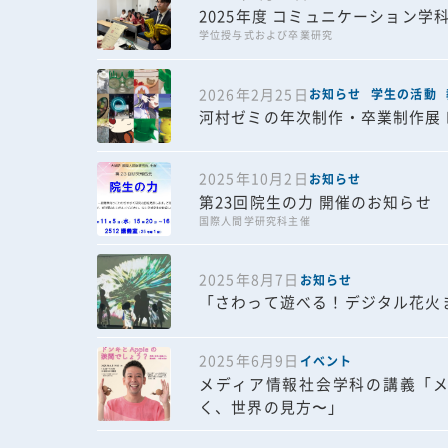
2025年度 コミュニケーション学
学位授与式および卒業研究
2026年2月25日
お知らせ
学生の活動
河村ゼミの年次制作・卒業制作展 Reg
2025年10月2日
お知らせ
第23回院生の力 開催のお知らせ
国際人間学研究科主催
2025年8月7日
お知らせ
「さわって遊べる！デジタル花火
2025年6月9日
イベント
メディア情報社会学科の講義「メ
く、世界の見方〜」