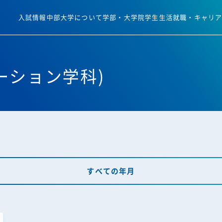
入試情報
中部大学について
学部・大学院
学生生活
就職・キャリ
ーション学科)
すべての年月
すべての年月
ト