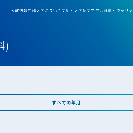
入試情報
中部大学について
学部・大学院
学生生活
就職・キャリ
科)
すべての年月
すべての年月