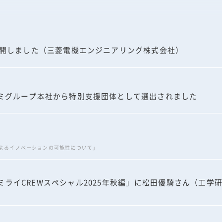
2026年 7月
2026年 1月
公開しました（三菱電機エンジニアリング株式会社）
2025年 10月
2025年 6月
ミグループ本社から特別支援団体として選出されました
2025年 4月
よるイノベーションの可能性について」
ライCREWスペシャル2025年秋編」に松田優騎さん（工学