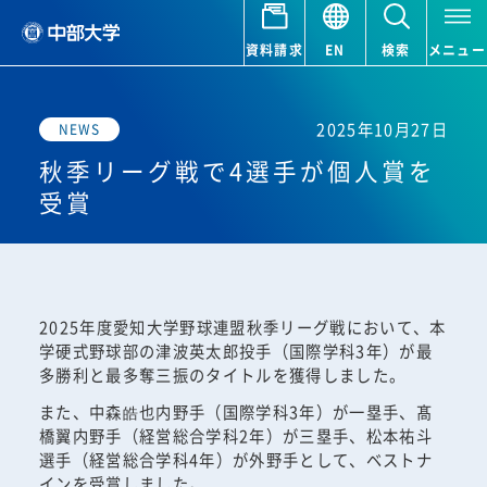
資料請求
EN
検索
メニュー
2025年10月27日
NEWS
秋季リーグ戦で4選手が個人賞を
受賞
2025年度愛知大学野球連盟秋季リーグ戦において、本
学硬式野球部の津波英太郎投手（国際学科3年）が最
多勝利と最多奪三振のタイトルを獲得しました。
また、中森皓也内野手（国際学科3年）が一塁手、髙
橋翼内野手（経営総合学科2年）が三塁手、松本祐斗
選手（経営総合学科4年）が外野手として、ベストナ
インを受賞しました。