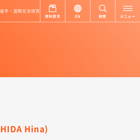
ア
留学・国際交流
研究
資料請求
EN
検索
メニュー
IDA Hina)