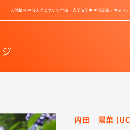
入試情報
中部大学について
学部・大学院
学生生活
就職・キャリ
ージ
内田 陽菜 (UCH