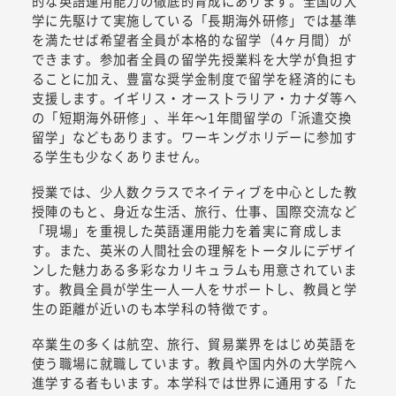
的な英語運用能力の徹底的育成にあります。全国の大
学に先駆けて実施している「長期海外研修」では基準
を満たせば希望者全員が本格的な留学（4ヶ月間）が
できます。参加者全員の留学先授業料を大学が負担す
ることに加え、豊富な奨学金制度で留学を経済的にも
支援します。イギリス・オーストラリア・カナダ等へ
の「短期海外研修」、半年～1年間留学の「派遣交換
留学」などもあります。ワーキングホリデーに参加す
る学生も少なくありません。
授業では、少人数クラスでネイティブを中心とした教
授陣のもと、身近な生活、旅行、仕事、国際交流など
「現場」を重視した英語運用能力を着実に育成しま
す。また、英米の人間社会の理解をトータルにデザイ
ンした魅力ある多彩なカリキュラムも用意されていま
す。教員全員が学生一人一人をサポートし、教員と学
生の距離が近いのも本学科の特徴です。
卒業生の多くは航空、旅行、貿易業界をはじめ英語を
使う職場に就職しています。教員や国内外の大学院へ
進学する者もいます。本学科では世界に通用する「た