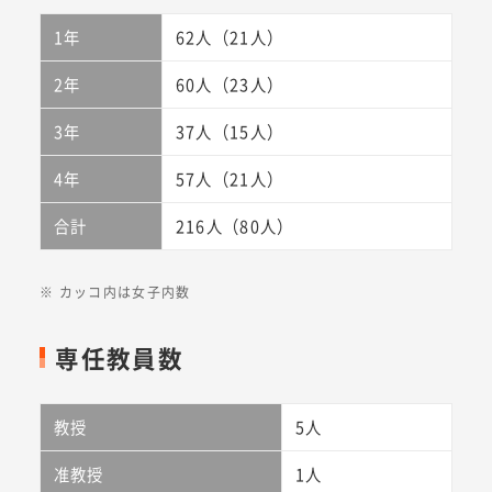
1年
62人（21人）
2年
60人（23人）
3年
37人（15人）
4年
57人（21人）
合計
216人（80人）
カッコ内は女子内数
専任教員数
教授
5人
准教授
1人