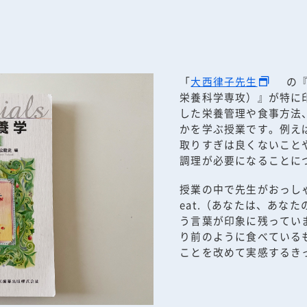
「
大西律子先生
の
栄養科学専攻）』が特に
した栄養管理や食事方法
かを学ぶ授業です。例え
取りすぎは良くないこと
調理が必要になることに
授業の中で先生がおっしゃって
eat.（あなたは、あな
う言葉が印象に残ってい
り前のように食べている
ことを改めて実感するき