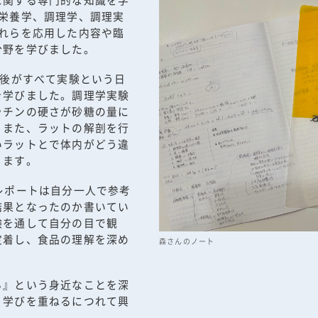
、栄養学、調理学、調理実
それらを応用した内容や臨
分野を学びました。
午後がすべて実験という日
を学びました。調理学実験
ラチンの硬さが砂糖の量に
。また、ラットの解剖を行
いラットとで体内がどう違
ります。
レポートは自分一人で参考
結果となったのか書いてい
験を通して自分の目で観
定着し、食品の理解を深め
森さんのノート
る』という身近なことを深
、学びを重ねるにつれて興