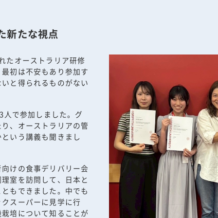
た新たな視点
されたオーストラリア研修
、最初は不安もあり参加す
ないと得られるものがない
13人で参加しました。グ
たり、オーストラリアの管
かという講義も聞きまし
者向けの食事デリバリー会
調理室を訪問して、日本と
こともできました。中でも
ックスーパーに見学に行
機栽培について知ることが