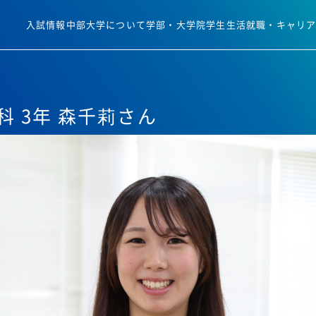
入試情報
中部大学について
学部・大学院
学生生活
就職・キャリ
 3年 森千莉さん