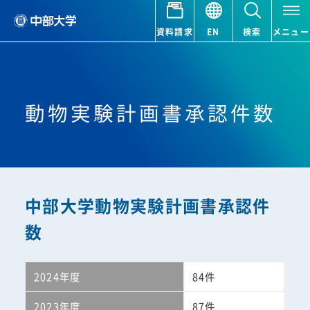
資料請求
EN
検索
メニュー
動物実験計画書承認件数
中部大学動物実験計画書承認件
数
2024年度
84件
2023年度
87件