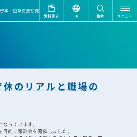
ア
留学・国際交流
研究
資料請求
EN
検索
メニュー
育休のリアルと職場の
となっています。
を目的に懇談会を開催しました。