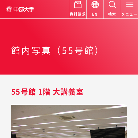
資料請求
EN
検索
メニュー
館内写真（55号館）
55号館 1階 大講義室