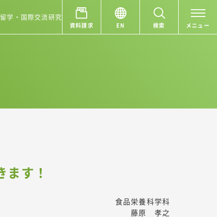
ア
留学・国際交流
研究
資料請求
EN
検索
メニュー
きます！
食品栄養科学科
藤原 孝之