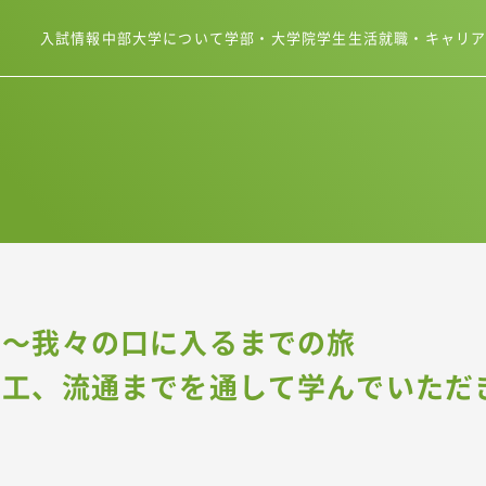
入試情報
中部大学について
学部・大学院
学生生活
就職・キャリ
 ～我々の口に入るまでの旅
加工、流通までを通して学んでいただ