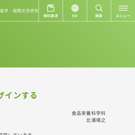
ア
留学・国際交流
研究
資料請求
EN
検索
メニュー
ザインする
食品栄養科学科
北浦靖之
研究しています。