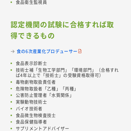
食品衛生監視員
認定機関の試験に合格すれば取
得できるもの
食の6次産業化プロデューサー
食品表示診断士
技術士補「生物工学部門」「環境部門」（合格すれ
ば4年以上で「技術士」の受験資格取得可）
毒物劇物取扱責任者
危険物取扱者「乙種」「丙種」
公害防止管理者「水質関係」
実験動物技術士
バイオ技術者
食品微生物検査技士
食品保健指導者
サプリメントアドバイザー