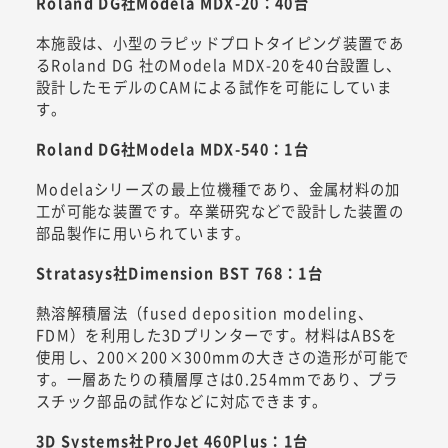
Roland DG社Modela MDX-20：40台
本施設は、小型のラピッドプロトタイピング装置であ
るRoland DG 社のModela MDX-20を40台設置し、
設計したモデルのCAMによる試作を可能にしていま
す。
Roland DG社Modela MDX-540：1台
Modelaシリーズの最上位機種であり、金属材料の加
工が可能な装置です。卒業研究などで設計した装置の
部品製作に用いられています。
Stratasys社Dimension BST 768：1台
熱溶解積層法（fused deposition modeling、
FDM）を利用した3Dプリンターです。材料はABSを
使用し、200×200×300mmの大きさの造形が可能で
す。一層あたりの積層厚さは0.254mmであり、プラ
スチック部品の試作などに対応できます。
3D Systems社ProJet 460Plus：1台