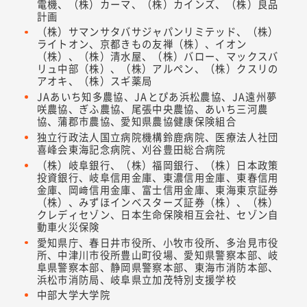
電機、（株）カーマ、（株）カインズ、（株）良品
計画
（株）サマンサタバサジャパンリミテッド、（株）
ライトオン、京都きもの友禅（株）、イオン
（株）、（株）清水屋、（株）バロー、マックスバ
リュ中部（株）、（株）アルペン、（株）クスリの
アオキ、（株）スギ薬局
JAあいち知多農協、JAとぴあ浜松農協、JA遠州夢
咲農協、ぎふ農協、尾張中央農協、あいち三河農
協、蒲郡市農協、愛知県農協健康保険組合
独立行政法人国立病院機構鈴鹿病院、医療法人社団
喜峰会東海記念病院、刈谷豊田総合病院
（株）岐阜銀行、（株）福岡銀行、（株）日本政策
投資銀行、岐阜信用金庫、東濃信用金庫、東春信用
金庫、岡﨑信用金庫、富士信用金庫、東海東京証券
（株）、みずほインベスターズ証券（株）、（株）
クレディセゾン、日本生命保険相互会社、セゾン自
動車火災保険
愛知県庁、春日井市役所、小牧市役所、多治見市役
所、中津川市役所豊山町役場、愛知県警察本部、岐
阜県警察本部、静岡県警察本部、東海市消防本部、
浜松市消防局、岐阜県立加茂特別支援学校
中部大学大学院