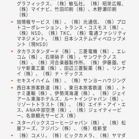
グラフィックス、（株）敏弘社、（株）昭栄広報、
（株）マイナビ、竹田印刷（株）、木野瀬印刷
（株）
旭情報サービス（株）、（株）光通信、（株）プロ
トコーポレーション、トランス・コスモス（株）、
（株）NSD、（株）TKC、（株）電通ファシリティ
マネジメント、（株）日本システムディベロップメ
ント（現NSD）
タカラスタンダード（株）、三菱電機（株）、エレ
コム（株）、石塚硝子（株）、サンワテクノス
（株）、（株）河合楽器製作所、（株）伊藤園、ゼ
リヤ新薬工業（株）、田辺三菱製薬（株）、リンナ
イ（株）、（株）ナ・デックス
セキスイハイム（株）、（株）サンヨーハウジング
西日本旅客鉄道（株）、東日本旅客鉄道（株）、ト
ナミ運輸（株）、伊勢湾海運（株）、（株）ジェイ
アール東海ホテルズ、ルートインジャパン（株）、
リゾートトラスト（株）、（株）エイチ・アイ・エ
ス、ANA中部空港（株）、（株）ジェイティービ
ー、名鉄観光サービス（株）
スターバックスコーヒージャパン（株）、（株）松
屋フーズ、フジパン（株）、（株）桂新堂
（株）コメリ、（株）ビックカメラ、（株）ヤマダ