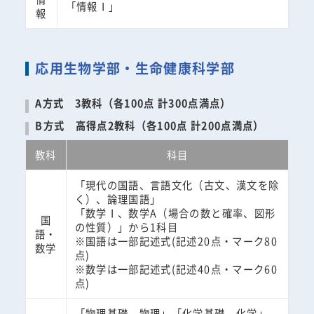
「情報Ⅰ」
報
応用生物学部・生命健康科学部
A方式 3教科（各100点 計300点満点）
B方式 高得点2教科（各100点 計200点満点）
教科
科目
「現代の国語、言語文化（古文、漢文を除
く）、論理国語」
「数学Ⅰ、数学A（場合の数と確率、図形
国
の性質）」から1科目
語・
※国語は一部記述式(記述20点・マーク80
数学
点)
※数学は一部記述式(記述40点・マーク60
点)
「物理基礎、物理」「化学基礎、化学」