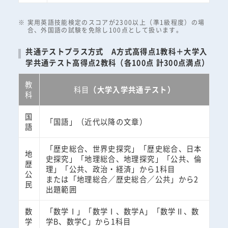
実用英語技能検定のスコアが2300以上（準1級程度）の場
合、外国語の試験を免除し100点として扱います。
共通テストプラス方式 A方式高得点1教科＋大学入
学共通テスト高得点2教科（各100点 計300点満点）
教
科目
（大学入学共通テスト）
科
国
「国語」（近代以降の文章）
語
「歴史総合、世界史探究」「歴史総合、日本
地
史探究」「地理総合、地理探究」「公共、倫
歴
理」「公共、政治・経済」から1科目
公
または「地理総合／歴史総合／公共」から2
民
出題範囲
数
「数学Ⅰ」「数学Ⅰ、数学A」「数学Ⅱ、数
学
学B、数学C」から1科目