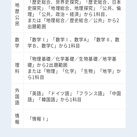
「歴史総合、世界史探究」「歴史総合、日本
地
史探究」「地理総合、地理探究」「公共、倫
歴
理」「公共，政治・経済」から1科目、
公
または「地理総合／歴史総合／公共」から2
民
出題範囲
数
「数学Ⅰ」「数学Ⅰ、数学A」「数学Ⅱ、数
学
学Ｂ、数学C」から1科目
「物理基礎／化学基礎／生物基礎／地学基
理
礎」から2出題範囲
科
または「物理」「化学」「生物」「地学」か
ら1科目
外
「英語」「ドイツ語」「フランス語」「中国
国
語」「韓国語」から1科目
語
情
「情報Ⅰ」
報