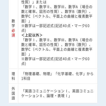
性質）」または
「数学Ⅰ、数学Ⅱ、数学Ⅲ、数学A（場合の
数と確率、図形の性質）、数学B（数列）、
数学C（ベクトル、平面上の曲線と複素数平
数
面）」
学
※数学は一部記述式(記述40点・マーク60
必
点)
須
＜上記以外＞
「数学Ⅰ、数学Ⅱ、数学Ⅲ、数学A（場合の
数と確率、図形の性質）、数学B（数列）、
数学C（ベクトル、平面上の曲線と複素数平
面）」
※数学は一部記述式(記述40点・マーク60
点)
理
「物理基礎、物理」「化学基礎、化学」から
科
1科目
外
「英語コミュニケーションⅠ、英語コミュニ
国
ケーションⅡ、論理・表現Ⅰ」
語