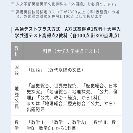
人文学部英語英米文化学科は「外国語」を必須とします。
実用英語技能検定のスコアが2300以上（準1級程度）の場
合、外国語の試験を免除し100点として扱います。
共通テストプラス方式 A方式高得点1教科＋大学入
学共通テスト高得点2教科（各100点 計300点満点）
教
科目（大学入学共通テスト）
科
国
「国語」（近代以降の文章）
語
「歴史総合、世界史探究」「歴史総合、日本
地
史探究」「地理総合、地理探究」「公共、倫
歴
理」「公共、政治・経済」から1科目
公
または「地理総合／歴史総合／公共」から2
民
出題範囲
数
「数学Ⅰ」「数学Ⅰ、数学A」「数学Ⅱ、数
学
学B、数学C」から1科目