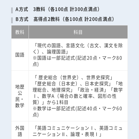
A方式 3教科（各100点 計300点満点）
B方式 高得点2教科（各100点 計200点満点）
教科
科目
「現代の国語、言語文化（古文、漢文を除
く）、論理国語」
国語
※国語は一部記述式(記述20点・マーク80
点)
「 歴史総合（世界史）、世界史探究」
「歴史総合（日本史）、日本史探究」「地
地歴
理総合、地理探究」「政治・経済」「数学
公
Ⅰ、数学A（場合の数と確率、図形の性
民・
質）」から1科目
数学
※数学は一部記述式(記述40点・マーク60
点)
外国
「英語コミュニケーションⅠ、英語コミュ
語
ニケーションⅡ、論理・表現Ⅰ」