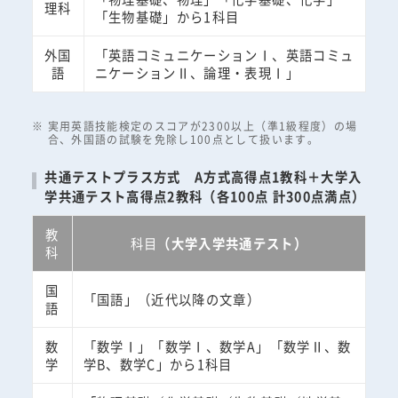
理科
「生物基礎」から1科目
外国
「英語コミュニケーションⅠ、英語コミュ
語
ニケーションⅡ、論理・表現Ⅰ」
実用英語技能検定のスコアが2300以上（準1級程度）の場
合、外国語の試験を免除し100点として扱います。
共通テストプラス方式 A方式高得点1教科＋大学入
学共通テスト高得点2教科（各100点 計300点満点）
教
科目
（大学入学共通テスト）
科
国
「国語」（近代以降の文章）
語
数
「数学Ⅰ」「数学Ⅰ、数学A」「数学Ⅱ、数
学
学B、数学C」から1科目