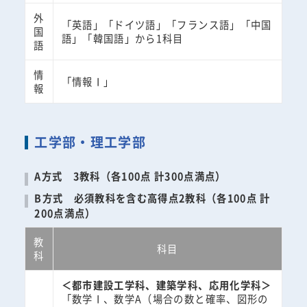
外
「英語」「ドイツ語」「フランス語」「中国
国
語」「韓国語」から1科目
語
情
「情報Ⅰ」
報
工学部・理工学部
A方式 3教科（各100点 計300点満点）
B方式 必須教科を含む高得点2教科（各100点 計
200点満点）
教
科目
科
＜都市建設工学科、建築学科、応用化学科＞
「数学Ⅰ、数学A（場合の数と確率、図形の