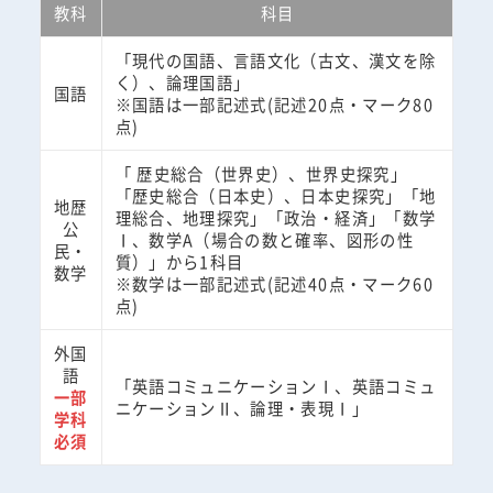
教科
科目
「現代の国語、言語文化（古文、漢文を除
く）、論理国語」
国語
※国語は一部記述式(記述20点・マーク80
点)
「 歴史総合（世界史）、世界史探究」
「歴史総合（日本史）、日本史探究」「地
地歴
理総合、地理探究」「政治・経済」「数学
公
Ⅰ、数学A（場合の数と確率、図形の性
民・
質）」から1科目
数学
※数学は一部記述式(記述40点・マーク60
点)
外国
語
「英語コミュニケーションⅠ、英語コミュ
一部
ニケーションⅡ、論理・表現Ⅰ」
学科
必須