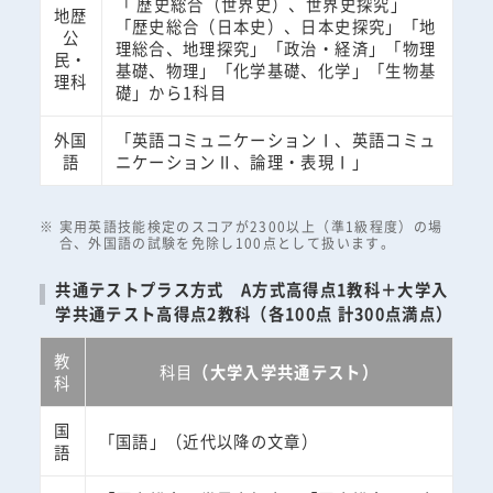
「 歴史総合（世界史）、世界史探究」
地歴
「歴史総合（日本史）、日本史探究」「地
公
理総合、地理探究」「政治・経済」「物理
民・
基礎、物理」「化学基礎、化学」「生物基
理科
礎」から1科目
外国
「英語コミュニケーションⅠ、英語コミュ
語
ニケーションⅡ、論理・表現Ⅰ」
実用英語技能検定のスコアが2300以上（準1級程度）の場
合、外国語の試験を免除し100点として扱います。
共通テストプラス方式 A方式高得点1教科＋大学入
学共通テスト高得点2教科（各100点 計300点満点）
教
科目
（大学入学共通テスト）
科
国
「国語」（近代以降の文章）
語