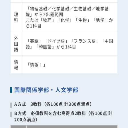
「物理基礎／化学基礎／生物基礎／地学基
理
礎」から2出題範囲
科
または「物理」「化学」「生物」「地学」か
ら1科目
外
「英語」「ドイツ語」「フランス語」「中国
国
語」「韓国語」から1科目
語
情
「情報Ⅰ」
報
国際関係学部・人文学部
A方式 3教科（各100点 計300点満点）
B方式 必須教科を含む高得点2教科（各100点 計
200点満点）