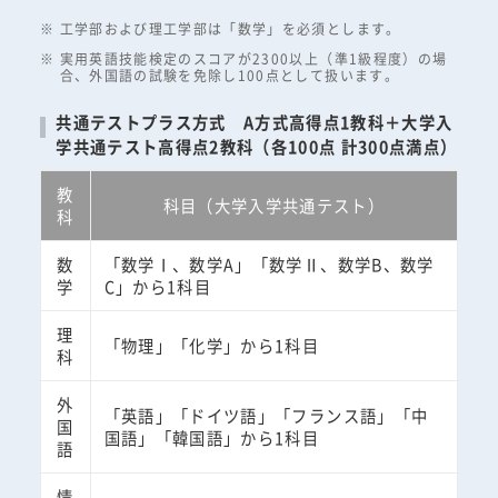
工学部および理工学部は「数学」を必須とします。
実用英語技能検定のスコアが2300以上（準1級程度）の場
合、外国語の試験を免除し100点として扱います。
共通テストプラス方式 A方式高得点1教科＋大学入
学共通テスト高得点2教科（各100点 計300点満点）
教
科目（大学入学共通テスト）
科
数
「数学Ⅰ、数学A」「数学Ⅱ、数学B、数学
学
C」から1科目
理
「物理」「化学」から1科目
科
外
「英語」「ドイツ語」「フランス語」「中
国
国語」「韓国語」から1科目
語
情