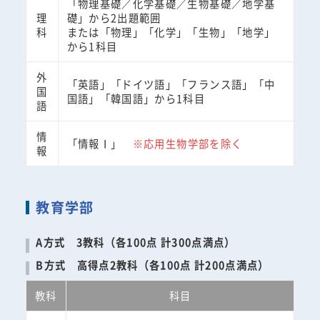
「物理基礎／化学基礎／生物基礎／地学基
理
礎」から2出題範囲
科
または「物理」「化学」「生物」「地学」
から1科目
外
「英語」「ドイツ語」「フランス語」「中
国
国語」「韓国語」から1科目
語
情
「情報Ⅰ」
※応用生物学部を除く
報
教育学部
A方式 3教科（各100点 計300点満点）
B方式 高得点2教科（各100点 計200点満点）
教科
科目