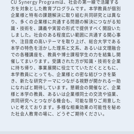
CU Synergy Programは、社会の第一線で活躍する
方を対象とした教育プログラムです。本学教員が個別
企業様と特有の課題解決に取り組む共同研究とは異な
り、多くの企業様に共通する問題の解決につながる知
識・技術を、講義や実習の形式で提供すべく開設いた
しました。社会のある程度広い範囲に共通する関心事
や、注目度の高いテーマを取り上げ、総合大学である
本学の特色を活かした理系と文系、あるいは文理融合
での各種講座を、教員や博士課程学生の力を結集し開
催してまいります。受講された方が知識・技術を企業
に持ち帰り、事業展開に役立てていただくとともに、
本学教員にとっても、企業様との密な結びつきを築
き、新たな研究テーマにつながる視野が開かれる一助
になればと期待しています。懇親会の開催など、企業
様と本学の教員、あるいは企業様同士の交流や協業、
共同研究へとつながる機会も、可能な限りご用意した
いと考えております。多様な相乗効果の可能性を秘め
た社会人教育の場に、どうぞご期待ください。