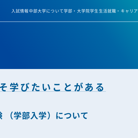
入試情報
中部大学について
学部・大学院
学生生活
就職・キャリ
そ学びたいことがある
験 （学部入学）について