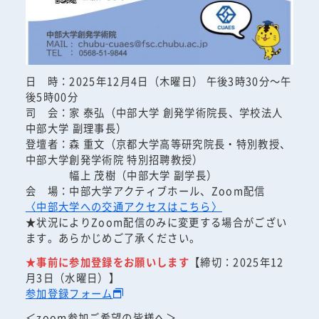
日 時：2025年12月4日（木曜日） 午後3時30分～午
後5時00分
司 会：家 泰弘（中部大学 創発学術院長、学校法人
中部大学 副理事長）
登壇者：森 重文（京都大学高等研究院長・特別教授、
中部大学創発学術院 特別招聘教授）
幅上 茂樹（中部大学 副学長）
会 場：中部大学アクティブホール、Zoom配信
〈中部大学への交通アクセスはこちら〉
★状況によりZoom配信のみに変更する場合がござい
ます。あらかじめご了承ください。
★事前に参加登録をお願いします
【締切：2025年12
月3日（水曜日）】
参加登録フォーム
＜zoom参加ご希望の皆様へ＞