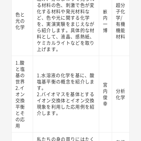
る材料の色、刺激で色が変
超分
化する材料や発光材料な
籔
子化
色と
ど、色や光に関する化学
内
学/
光の
を、実演実験をまじえなが
一
有機
化学
ら紹介します。具体的な材
博
機能
料として、液晶、感熱紙、
材料
ケミカルライトなどを取り
上げます。
1.酸
と塩
基の
1.水溶液の化学を基に、酸
世界
塩基平衡の概念を紹介しま
宮
2.イ
す。
内
分析
オン
2.バイオマスを基体とする
俊
化学
交換
イオン交換体とイオン交換
幸
平衡
現象を利用した応用例を紹
とそ
介します。
の応
用
私たちの身の周りにはたく