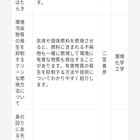
はた
す。
らき
環境
汚染
物質
の発
気体や固体燃料を燃焼させ
生を
ると、燃料に含まれる不純
抑制
物も一緒に燃焼して環境に
二
環境
する
有害な物質も排出すること
宮
化学
クリ
があります。有害物質の発
善
工学
ーン
生を抑制する方法や技術に
彦
な燃
ついてわかりやすく紹介し
焼方
ます。
法に
つい
て
身の
回り
にあ
る先