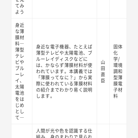
てみ
よう
身近
な薄
膜材
料―
身近な電子機器、たとえば
固体
薄型
薄型テレビや太陽電池、ブ
化
テレ
ルーレイディスクなどに
学/
ビや
山
は、かならず薄膜材料が使
環境
ブル
田
われています。本講義では
調和
ーレ
直
「薄膜ってなに？」から実
型薄
イ、
臣
際に使われている薄膜材料
膜電
太陽
の紹介までわかり易く説明
子材
電池
します。
料
をは
じめ
とし
て―
人間が光や色を認識する仕
組み、身のまわりで見られ