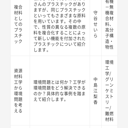
有機
さんのプラスチックがあり
複合
－無
ますが、同じプラスチック
材料
守
機複
といってもさまざまな原料
とし
谷
合材
を用いています。その中
ての
せ
料、
で、性質の異なる複数の原
プラ
い
高分
料を複合化することによっ
スチ
ら
子構
て新しい機能を付加された
ック
造・
プラスチックについて紹介
物性
します。
環境
工
資源
学/
材料
中
グリ
工学
環境問題とは何か？工学が
島
ーン
から
環境問題をどう解決できる
江
ケミ
環境
のか？具体的な事例を踏ま
梨
スト
問題
えて紹介します。
香
リ
を考
ー/
える
難燃
材料