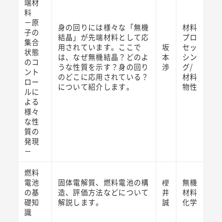
端材
料
－原
身の回りには様々な「無機
材料
子の
結晶」が先端材料として応
プロ
集合
用されています。ここで
坂
セッ
状態
は、なぜ無機結晶？どのよ
本
シン
のコ
うな性質を示す？身の回り
渉
グ/
ント
のどこに応用されている？
材料
ロー
について紹介します。
物性
ルに
よる
様々
な性
質の
発現
－
燃料
電池
固体電解質、燃料電池の構
櫻
無機
の基
造、評価方法などについて
井
材料
礎知
解説します。
誠
化学
識