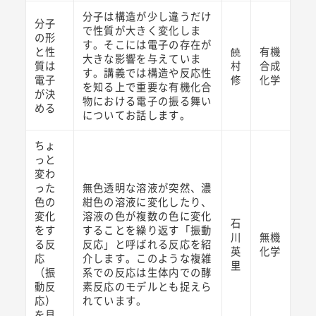
分子は構造が少し違うだけ
分子
で性質が大きく変化しま
の形
す。そこには電子の存在が
と性
饒
有機
大きな影響を与えていま
質は
村
合成
す。講義では構造や反応性
電子
修
化学
を知る上で重要な有機化合
が決
物における電子の振る舞い
める
についてお話します。
ちょ
っと
変わ
った
無色透明な溶液が突然、濃
色の
紺色の溶液に変化したり、
変化
溶液の色が複数の色に変化
石
をす
することを繰り返す「振動
川
無機
る反
反応」と呼ばれる反応を紹
英
化学
応
介します。このような複雑
里
（振
系での反応は生体内での酵
動反
素反応のモデルとも捉えら
応）
れています。
を見