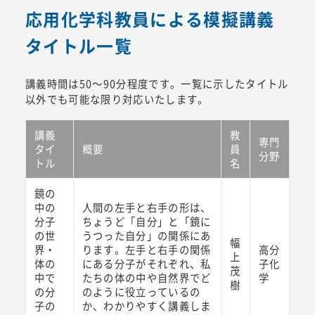
応用化学科教員による模擬講義
タイトル一覧
講義時間は50～90分程度です。一覧に示したタイトル
以外でも可能な限り対応いたします。
講義
教
専門
タイ
概要
員
分野
トル
名
鏡の
中の
人間の左手と右手の形は、
分子
ちょうど「自分」と「鏡に
の世
うつった自分」の関係にあ
幅
界・
ります。左手と右手の関係
高分
上
体の
にある分子がそれぞれ、私
子化
茂
中で
たちの体の中や自然界でど
学
樹
の分
のように役立っているの
子の
か、わかりやすく講義しま