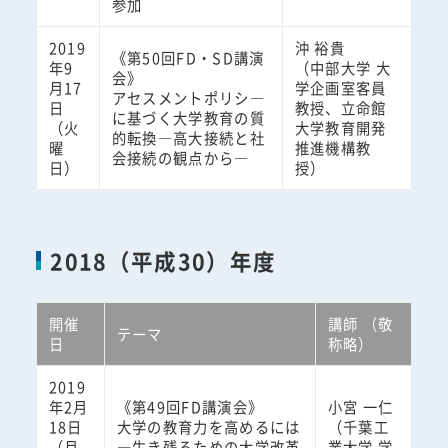
参加
2019
沖 裕貴
《第50回FD・SD講演
年9
（中部大学 大
会》
月17
学企画室客員
アセスメントポリシ―
日
教授、立命館
に基づく大学教育の質
（火
大学教育開発
的転換―高大接続と社
曜
推進機構教
会接続の観点から―
日）
授）
2018（平成30）年度
開催
講師 （敬
テーマ
日
称略）
2019
年2月
《第49回FD講演会》
小宮 一仁
18日
大学の教育力を高めるには
（千葉工
（月
―生き残るための大学改革
業大学 学