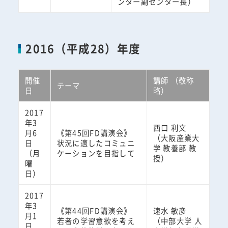
ンター副センター長）
2016（平成28）年度
開催
講師 （敬称
テーマ
日
略）
2017
年3
西口 利文
月6
《第45回FD講演会》
（大阪産業大
日
状況に適したコミュニ
学 教養部 教
（月
ケーションを目指して
授）
曜
日）
2017
年3
《第44回FD講演会》
速水 敏彦
月1
若者の学習意欲を考え
（中部大学 人
日