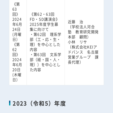
《第
63
回》
《第62・63回
2024
FD・SD講演会》
近藤 治
年6月
2025年度学生募
（学校法人河合
24日
集に向けて
塾 教育研究開発
(月曜
・第62回 理系学
本部 顧問）
日）
部（工・応・生・
小林 リサ
《第
理）を中心とした
（株式会社KEIア
62
内容
ドバンス 名古屋
回》
・第63回 文系学
営業グループ 課
2024
部（経・国・人・
長代理）
年6月
現））を中心とし
20日
た内容
(木曜
日）
2023（令和5）年度