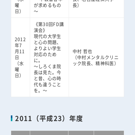
曜
が求めるもの
長）
日）
～
《第30回FD講
演会》
現代の大学生
2012
と心の問題、
年7
よりよい学生
月11
中村 哲也
対応のため
日
（中村メンタルクリニ
に。
（水
ック院長、精神科医）
～しろくま院
曜
長は見た。今
日）
と昔、心の時
代も違うこと
を。～
2011（平成23）年度