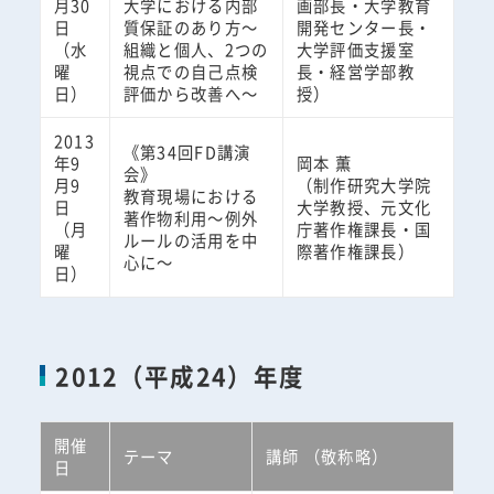
月30
大学における内部
画部長・大学教育
日
質保証のあり方～
開発センター長・
（水
組織と個人、2つの
大学評価支援室
曜
視点での自己点検
長・経営学部教
日）
評価から改善へ～
授）
2013
《第34回FD講演
年9
岡本 薫
会》
月9
（制作研究大学院
教育現場における
日
大学教授、元文化
著作物利用～例外
（月
庁著作権課長・国
ルールの活用を中
曜
際著作権課長）
心に～
日）
2012（平成24）年度
開催
テーマ
講師 （敬称略）
日