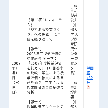
【報
告1】
杉井
《第16回FDフォーラ
俊夫
ム》
（中
「魅力ある授業づく
部大
り」への挑戦 ― 1年
学 大
目を振り返って ―
学教
育研
【報告1】
究セ
2008年度授業評価の
ンタ
結果報告 テーマ：
ー 副
2009
「2008年度授業評価
セン
年7
を終えて」 1）回答率
ター
学園
月1
の比較、学生による授
長）
報
日
業評価と教員による自
432
（水
己評価 2）学生による
【報
号
曜
授業評価の自由記述の
告2】
日）
分析
堤内
要
【報告2】
（中
授業改善アンケートの
部大