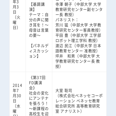
年3
【基調講
寺澤 朝子（中部大学 大学
月3
演】
教育研究センター副センタ
日
テーマ：自
ー長 教授）
（火
分の声に聞
パネリスト：
曜
き耳を！～
芳川 猛（中部大学 大学教
日）
母音は言葉
育研究センター客員教授）
の要～
平田 豊（中部大学 工学部
ロボット理工学科 教授）
【パネルデ
渡辺 民江（中部大学 日本
ィスカッシ
語教育センター 准教授）
ョン】
坪井 和男（中部大学 大
学教育研究センター長 教
授）
《第37回
FD講演
2014
会》
年7
大室 聡司
社会の変化
月30
（株式会社ベネッセコーポ
にアンテナ
日
レーション ベネッセ教育
を張ろう！
（水
総合研究所 高等教育研究
～新課程の
曜
室 アナリスト）
高校生を迎