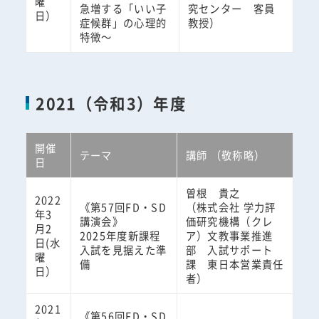
曜
急増する「いい子
究センター 客員
日）
症候群」の心理的
教授）
特徴～
2021（令和3）年度
開催
テーマ
講師 （敬称略）
日
曽根 貴之
2022
《第57回FD・SD
（株式会社 学力評
年3
講演会》
価研究機構（クレ
月2
2025年度新課程
ア）文教事業推進
日(水
入試を見据えた準
部 入試サポート
曜
備
課 東日本営業責任
日）
者）
2021
《第56回FD・SD