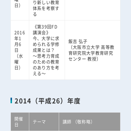
り新しい教育
日）
体系を考察す
る
《第39回FD
2016
講演会》
年1
今、大学に求
飯吉 弘子
月6
められる学修
（大阪市立大学 高等教
日
成果とは？
育研究院大学教育研究
（水
～思考力育成
センター 教授）
曜
のための教育
日）
のあり方を考
える～
2014（平成26）年度
開催
テーマ
講師 （敬称略）
日