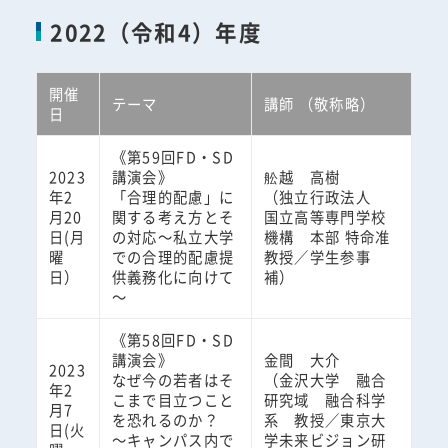
2022（令和4）年度
開催
テーマ
講師 （敬称略）
日
《第59回FD・SD
2023
講演会》
舩越 高樹
年2
「合理的配慮」に
（独立行政法人
月20
関する考え方とそ
国立高等専門学校
日(月
の対応～私立大学
機構 本部 特命准
曜
での合理的配慮提
教授／学生参事
日）
供義務化に向けて
補）
～
《第58回FD・SD
講演会》
金間 大介
2023
なぜ今の若者はそ
（金沢大学 融合
年2
こまで目立つこと
研究域 融合科学
月7
を恐れるのか？
系 教授／東京大
日(火
～キャンパス内で
学未来ビジョン研