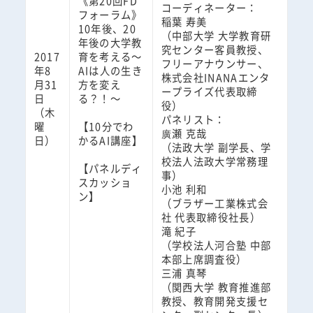
《第20回FD
コーディネーター：
フォーラム》
稲葉 寿美
10年後、20
（中部大学 大学教育研
年後の大学教
究センター客員教授、
2017
育を考える～
フリーアナウンサー、
年8
AIは人の生き
株式会社INANAエンタ
月31
方を変え
ープライズ代表取締
日
る？！～
役）
（木
パネリスト：
曜
【10分でわ
廣瀬 克哉
日）
かるAI講座】
（法政大学 副学長、学
校法人法政大学常務理
【パネルディ
事）
スカッショ
小池 利和
ン】
（ブラザー工業株式会
社 代表取締役社長）
滝 紀子
（学校法人河合塾 中部
本部上席調査役）
三浦 真琴
（関西大学 教育推進部
教授、教育開発支援セ