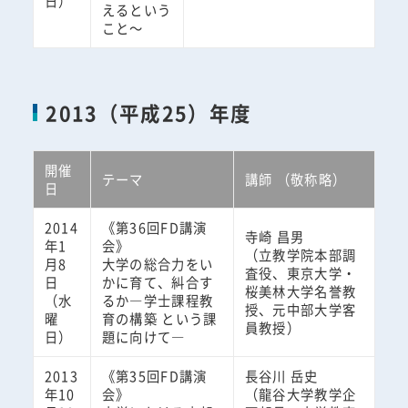
日）
えるという
こと～
2013（平成25）年度
開催
テーマ
講師 （敬称略）
日
2014
《第36回FD講演
寺崎 昌男
年1
会》
（立教学院本部調
月8
大学の総合力をい
査役、東京大学・
日
かに育て、糾合す
桜美林大学名誉教
（水
るか―学士課程教
授、元中部大学客
曜
育の構築 という課
員教授）
日）
題に向けて―
2013
《第35回FD講演
長谷川 岳史
年10
会》
（龍谷大学教学企