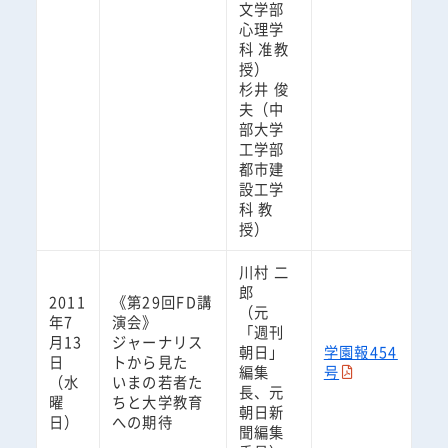
文学部
心理学
科 准教
授）
杉井 俊
夫（中
部大学
工学部
都市建
設工学
科 教
授）
川村 二
郎
2011
《第29回FD講
（元
年7
演会》
「週刊
月13
ジャーナリス
朝日」
学園報454
日
トから見た
編集
号
（水
いまの若者た
長、元
曜
ちと大学教育
朝日新
日）
への期待
聞編集