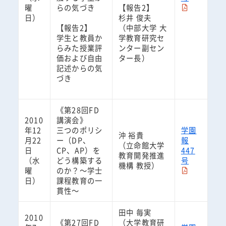
曜
らの気づき
【報告2】
日）
杉井 俊夫
【報告2】
（中部大学 大
学生と教員か
学教育研究セ
らみた授業評
ンター副セン
価および自由
ター長）
記述からの気
づき
《第28回FD
2010
講演会》
年12
三つのポリシ
学園
沖 裕貴
月22
ー（DP、
報
（立命館大学
日
CP、AP）を
447
教育開発推進
（水
どう構築する
号
機構 教授）
曜
のか？～学士
日）
課程教育の一
貫性～
田中 毎実
2010
《第27回FD
（大学教育研