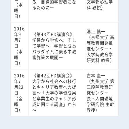
る―自律的学習者にな
文学部心理学
（水
るために―
科 教授）
曜
日）
2016
溝上 慎一
年9
《第43回FD講演会》
（京都大学 高
月7
学習から学修へ、そし
等教育開発推
日
て学習へ―学習と成長
進センター・
（水
パラダイムに乗る中教
大学院教育学
曜
審施策の展開―
研究科 教授）
日）
2016
《第42回FD講演会》
吉本 圭一
年7
大学から社会への移行
（九州大学 第
月22
とキャリア教育への提
三段階教育研
日
言～「大学の学習成果
究センター
（金
と卒業生のキャリア形
長・人間環境
曜
成に関する調査」から
学研究院 主幹
日）
～
教授）