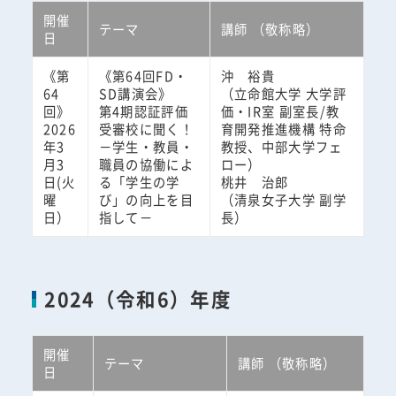
開催
テーマ
講師 （敬称略）
日
《第
《第64回FD・
沖 裕貴
64
SD講演会》
（立命館大学 大学評
回》
第4期認証評価
価・IR室 副室長/教
2026
受審校に聞く！
育開発推進機構 特命
年3
－学生・教員・
教授、中部大学フェ
月3
職員の協働によ
ロー）
日(火
る「学生の学
桃井 治郎
曜
び」の向上を目
（清泉女子大学 副学
日）
指して－
長）
2024（令和6）年度
開催
テーマ
講師 （敬称略）
日