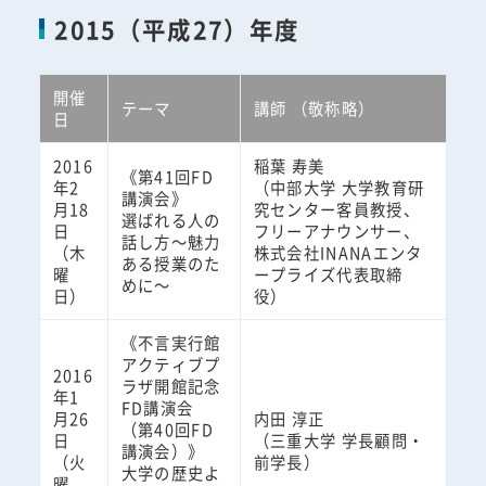
2015（平成27）年度
開催
テーマ
講師 （敬称略）
日
2016
稲葉 寿美
《第41回FD
年2
（中部大学 大学教育研
講演会》
月18
究センター客員教授、
選ばれる人の
日
フリーアナウンサー、
話し方～魅力
（木
株式会社INANAエンタ
ある授業のた
曜
ープライズ代表取締
めに～
日）
役）
《不言実行館
アクティブプ
2016
ラザ開館記念
年1
FD講演会
月26
内田 淳正
（第40回FD
日
（三重大学 学長顧問・
講演会）》
（火
前学長）
大学の歴史よ
曜