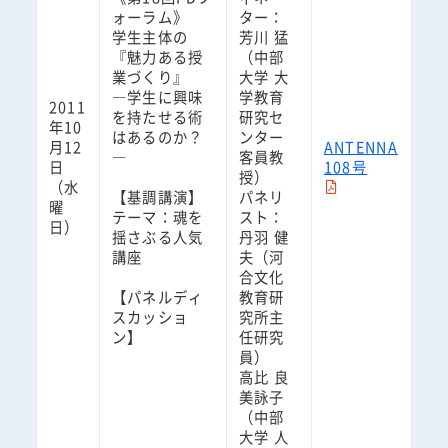
ォーラム》
ター：
学生主体の
芳川 猛
『魅力ある授
（中部
業づくり』
大学 大
―学生に興味
学教育
2011
を持たせる術
研究セ
年10
はあるのか？
ンター
月12
ANTENNA
―
客員教
日
108号
授）
（水
【基調講演】
パネリ
曜
テーマ：魂を
スト：
日）
揺さぶる人気
丹羽 健
講座
夫（河
合文化
【パネルディ
教育研
スカッショ
究所主
ン】
任研究
員）
高比 良
美詠子
（中部
大学 人