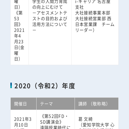
曜
学生の人間力育成
i-キャリア 名古屋
日）
の向上にむけて
支社
《第
－アセスメントテ
大社接続事業本部
53
ストの目的および
大社接続営業部 西
回》
活用方法について
日本営業課 チーム
2021
－
リーダー）
年4
月23
日(金
曜
日）
2020（令和2）年度
開催日
テーマ
講師 （敬称略）
《第52回FD・
2021年3
葛 文綺
SD講演会》
月10日
（愛知学院大学 心
遠隔授業時代に