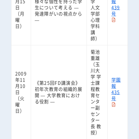
月15
様々な個性を持った学
学
報
日
生について考える —
人文
439
（月
発達障がいの視点から
学部
号
曜
—
心理
日）
学科
講
師）
菊池
重雄
（玉
川大
2009
学 学
年11
学園
《第25回FD講演会》
士課
月10
報
初年次教育の組織的展
程教
日
435
開 — 大学教育におけ
育セ
（火
号
る役割 —
ンタ
曜
ー副
日）
セン
ター
長 教
授）