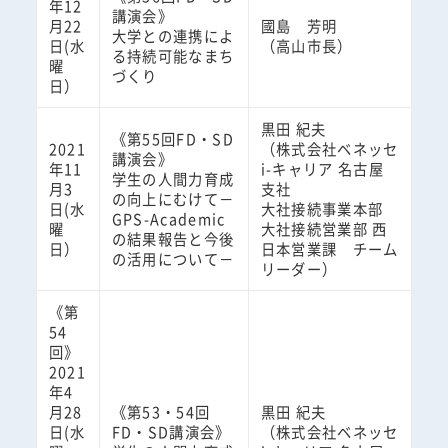
年12
講演会》
月22
國島 芳明
大学との連携によ
日(水
（高山市長）
る持続可能なまち
曜
づくり
日）
黒田 紀夫
《第55回FD・SD
2021
（株式会社ベネッセ
講演会》
年11
i-キャリア 名古屋
学生の人間力育成
月3
支社
の向上にむけて－
日(水
大社接続事業本部
GPS-Academic
曜
大社接続営業部 西
の結果報告と今後
日）
日本営業課 チーム
の活用について－
リーダー）
《第
54
回》
2021
年4
月28
《第53・54回
黒田 紀夫
日(水
FD・SD講演会》
（株式会社ベネッセ