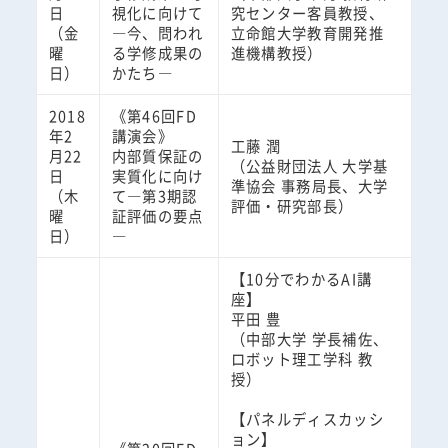
日
視化に向けて
究センター客員教授、
（金
―今、問われ
立命館大学教育開発推
曜
る学修成果の
進機構教授）
日）
かたち―
2018
《第46回FD
年2
講演会》
工藤 潤
月22
内部質保証の
（公益財団法人 大学基
日
実質化に向け
準協会 事務局長、大学
（木
て―第3期認
評価・研究部長）
曜
証評価の要点
日）
―
【10分でわかるAI講
座】
平田 豊
（中部大学 学長補佐、
ロボット理工学科 教
授）
【パネルディスカッシ
ョン】