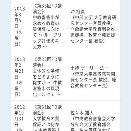
《第33回FD講
2013
演会》
沖 裕貴
年3
中教審答申が
（中部大学 大学教育研
月5
求める教育の
究センター客員教授、
日
質保証に向け
立命館大学教育開発推
（火
て ～ ルーブリ
進機構、教育開発支援
曜
ック評価の考
センター長 教授）
日）
え方 ～
2013
《第32回FD講
年2
演会》
土持 ゲーリー 法一
月21
主体的な学修
（帝京大学高等教育開
日
をどのように
発センター長 教授、総
（木
促すか ～ 中教
合教育センター長）
曜
審答申の具現
日）
化にむけて ～
2012
《第31回FD講
年10
演会》
佐々木 雄太
月31
大学教育の質
（中央教育審議会大学
日
保証とは何か
分科会大学教育部会
（水
～ 中教審答申
長、名古屋経済大学