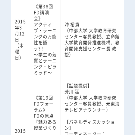
《第38回
FD講演
会》
2015
アクティ
沖 裕貴
年3
ブ・ラーニ
（中部大学 大学教育研究
月12
ングの万能
センター客員教授、立命館
日
性を疑
大学教育開発推進機構、教
（木
う?！
育開発支援センター長 教
曜
～学生の気
授）
日）
質とラーニ
ング・ピラ
ミッド～
【話題提供】
芳川 猛
《第19回
（中部大学 大学教育研究
FDフォー
センター客員教授、元東海
ラム》
テレビアナウンサー）
FDの原点
『魅力ある
【パネルディスカッショ
授業づくり
ン】
2015
コーディネーター：