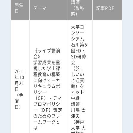
講師
開催
テーマ
（敬称
記事PDF
日
略）
大学コ
ンソー
シアム
石川第5
《ライブ講演
回FD・
会》
SD研修
学習成果を重
会
視した学士課
（於：
2011
程教育の構築
しいの
年10
に向けて―カ
き迎賓
月21
リキュラムポ
館）を
日
リシー
ネット
（金
（CP）・ディ
中継
曜
プロマポリシ
講師：
日）
ー（DP）策定
川嶋 太
のためのフレ
津夫
ームワークと
（神戸
は―
大学 大