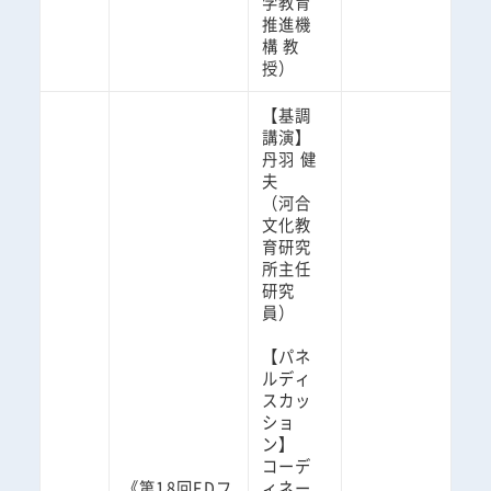
学教育
推進機
構 教
授）
【基調
講演】
丹羽 健
夫
（河合
文化教
育研究
所主任
研究
員）
【パネ
ルディ
スカッ
ショ
ン】
コーデ
《第18回FDフ
ィネー