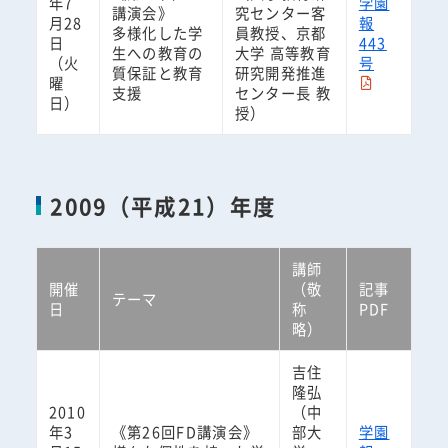
年7
学園
講演会》
究センター客
月28
報
多様化した学
員教授、京都
日
443
生への教育の
大学 高等教育
（火
号
質保証と教育
研究開発推進
曜
支援
センター長 教
日）
授）
2009（平成21）年度
講師
開催
（敬
記事
テーマ
日
称
PDF
略）
吉住
隆弘
2010
（中
年3
《第26回FD講演会》
部大
学園