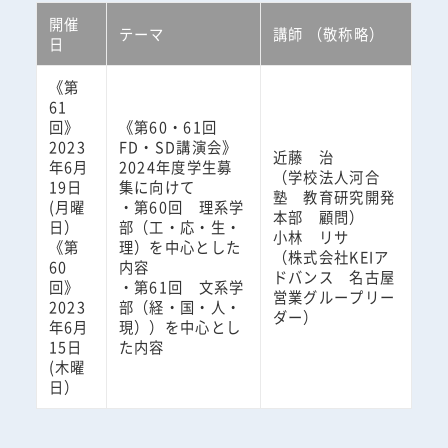
開催
テーマ
講師 （敬称略）
日
《第
61
回》
《第60・61回
2023
FD・SD講演会》
近藤 治
年6月
2024年度学生募
（学校法人河合
19日
集に向けて
塾 教育研究開発
(月曜
・第60回 理系学
本部 顧問）
日）
部（工・応・生・
小林 リサ
《第
理）を中心とした
（株式会社KEIア
60
内容
ドバンス 名古屋
回》
・第61回 文系学
営業グループリー
2023
部（経・国・人・
ダー）
年6月
現））を中心とし
15日
た内容
(木曜
日）