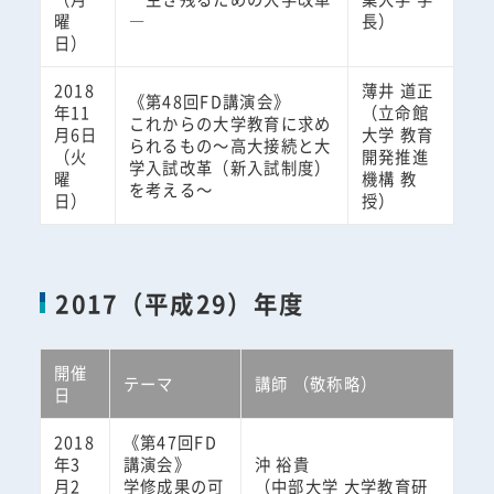
曜
―
長）
日）
2018
薄井 道正
《第48回FD講演会》
年11
（立命館
これからの大学教育に求め
月6日
大学 教育
られるもの～高大接続と大
（火
開発推進
学入試改革（新入試制度）
曜
機構 教
を考える～
日）
授）
2017（平成29）年度
開催
テーマ
講師 （敬称略）
日
2018
《第47回FD
年3
講演会》
沖 裕貴
月2
学修成果の可
（中部大学 大学教育研