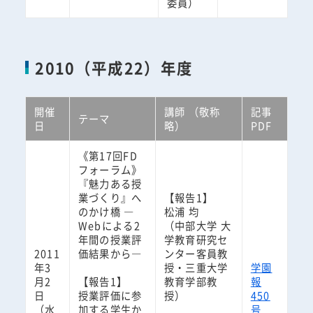
委員）
2010（平成22）年度
開催
講師 （敬称
記事
テーマ
日
略）
PDF
《第17回FD
フォーラム》
『魅力ある授
業づくり』へ
【報告1】
のかけ橋 ―
松浦 均
Webによる2
（中部大学 大
年間の授業評
学教育研究セ
2011
価結果から―
ンター客員教
年3
授・三重大学
学園
月2
【報告1】
教育学部教
報
日
授業評価に参
授）
450
（水
加する学生か
号