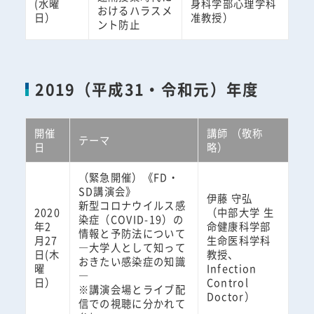
(水曜
身科学部心理学科
おけるハラスメ
日）
准教授）
ント防止
2019（平成31・令和元）年度
開催
講師 （敬称
テーマ
日
略）
（緊急開催）《FD・
SD講演会》
伊藤 守弘
新型コロナウイルス感
2020
（中部大学 生
染症（COVID-19）の
年2
命健康科学部
情報と予防法について
月27
生命医科学科
―大学人として知って
日(木
教授、
おきたい感染症の知識
曜
Infection
―
日）
Control
※講演会場とライブ配
Doctor）
信での視聴に分かれて