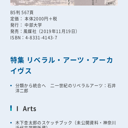
B5判 567頁
定価： 本体2000円＋税
発行： 中部大学
発売：風媒社（2019年11月19日）
ISBN：4-8331-4143-7
特集 リベラル・アーツ・アーカ
イヴス
分類から統合へ 二一世紀のリベラルアーツ：石井
洋二郎
Ⅰ Arts
木下杢太郎のスケッチブック（未公開資料・神奈川
近代文学館所蔵）