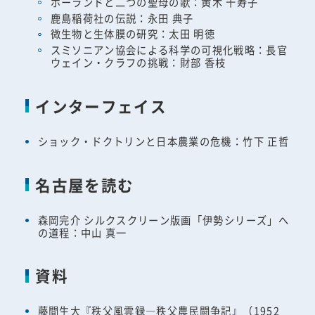
ポーランドと二つの聖母の歌：黄木 千寿子
鹿島稲荷社の伝説：永田 典子
微生物と生体膜の研究：太田 明徳
スミソニアン協会による科学の可視化戦略：長官
ウェイン・クラフの挑戦：財部 香枝
インターフェイス
ショック・ドクトリンと日本農業の危機：竹下 正哲
名古屋を読む
森岡完介 シルクスクリーン版画「伊勢シリーズ」へ
の道程：中山 真一
資料
藤間生大『秩父風雲録―秩父農民闘争記』（1952