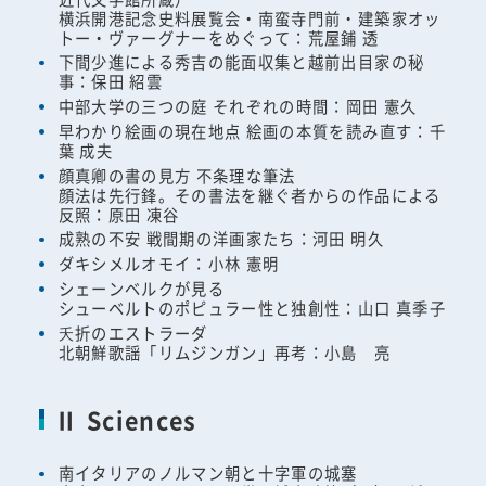
横浜開港記念史料展覧会・南蛮寺門前・建築家オッ
トー・ヴァーグナーをめぐって：荒屋鋪 透
下間少進による秀吉の能面収集と越前出目家の秘
事：保田 紹雲
中部大学の三つの庭 それぞれの時間：岡田 憲久
早わかり絵画の現在地点 絵画の本質を読み直す：千
葉 成夫
顔真卿の書の見方 不条理な筆法
顔法は先行鋒。その書法を継ぐ者からの作品による
反照：原田 凍谷
成熟の不安 戦間期の洋画家たち：河田 明久
ダキシメルオモイ：小林 憲明
シェーンベルクが見る
シューベルトのポピュラー性と独創性：山口 真季子
夭折のエストラーダ
北朝鮮歌謡「リムジンガン」再考：小島 亮
Ⅱ Sciences
南イタリアのノルマン朝と十字軍の城塞