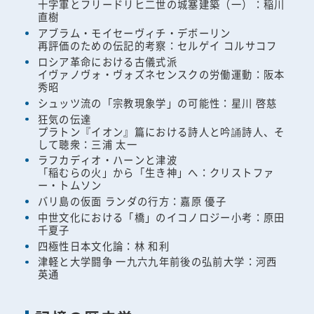
十字軍とフリードリヒ二世の城塞建築（一）：稲川
直樹
アブラム・モイセーヴィチ・デボーリン
再評価のための伝記的考察：セルゲイ コルサコフ
ロシア革命における古儀式派
イヴァノヴォ・ヴォズネセンスクの労働運動：阪本
秀昭
シュッツ流の「宗教現象学」の可能性：星川 啓慈
狂気の伝達
プラトン『イオン』篇における詩人と吟誦詩人、そ
して聴衆：三浦 太一
ラフカディオ・ハーンと津波
「稲むらの火」から「生き神」へ：クリストファ
ー・トムソン
バリ島の仮面 ランダの行方：嘉原 優子
中世文化における「橋」のイコノロジー小考：原田
千夏子
四極性日本文化論：林 和利
津軽と大学闘争 一九六九年前後の弘前大学：河西
英通