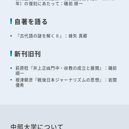
年）の復刻にあたって：磯前 順一
自著を語る
『古代語の謎を解くⅡ』：蜂矢 真郷
新刊旧刊
萩原稔『井上正鐡門中・禊教の成立と展開』：磯前
順一
根津朝彦『戦後日本ジャーナリズムの思想』：岩間
優希
中部大学について