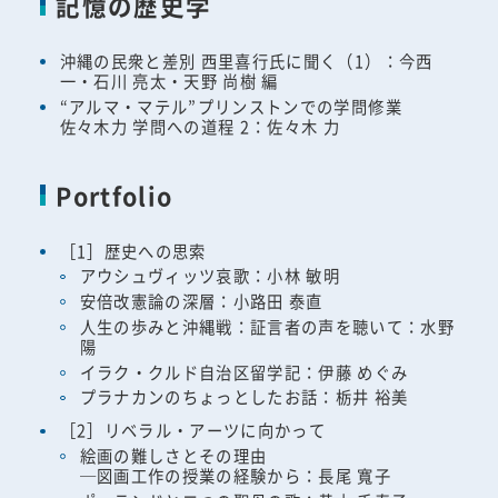
記憶の歴史学
沖縄の民衆と差別 西里喜行氏に聞く（1）：今西
一・石川 亮太・天野 尚樹 編
“アルマ・マテル”プリンストンでの学問修業
佐々木力 学問への道程 2：佐々木 力
Portfolio
［1］歴史への思索
アウシュヴィッツ哀歌：小林 敏明
安倍改憲論の深層：小路田 泰直
人生の歩みと沖縄戦：証言者の声を聴いて：水野
陽
イラク・クルド自治区留学記：伊藤 めぐみ
プラナカンのちょっとしたお話：栃井 裕美
［2］リベラル・アーツに向かって
絵画の難しさとその理由
─図画工作の授業の経験から：長尾 寬子