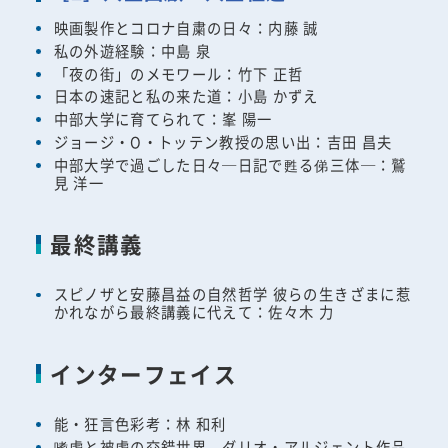
映画製作とコロナ自粛の日々：内藤 誠
私の外遊経験：中島 泉
「夜の街」のメモワール：竹下 正哲
日本の速記と私の来た道：小島 かずえ
中部大学に育てられて：峯 陽一
ジョージ・O・トッテン教授の思い出：吉田 昌夫
中部大学で過ごした日々─日記で甦る俤三体─：鷲
見 洋一
最終講義
スピノザと安藤昌益の自然哲学 彼らの生きざまに惹
かれながら最終講義に代えて：佐々木 力
インターフェイス
能・狂言色彩考：林 和利
嗜虐と被虐の交錯世界 ダリオ・アルジェント作品