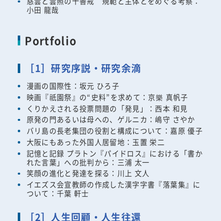
慈雲と雲照の十善戒 規範と主体とをめぐる考察：
小田 龍哉
Portfolio
［1］研究序説・研究余滴
漫画の国際性：坂元 ひろ子
映画『祇園祭』の“史料”を求めて：京樂 真帆子
くりかえされる投票問題の「発見」：西本 和見
原発の門あるいは母への、ゲルニカ：嶋守 さやか
バリ島の長老集団の役割と構成について：嘉原 優子
大阪にもあった外国人居留地：玉置 栄二
記憶と記録 プラトン『パイドロス』における「書か
れた言葉」への批判から：三浦 太一
笑顔の進化と発達を探る：川上 文人
イエズス会宣教師の作成した漢字字書『落葉集』に
ついて：千葉 軒士
［2］人生回顧・人生往還