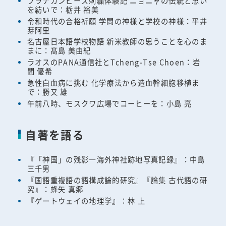
プラナカンビーズ刺繍体験記 ニョニャの伝統と思い
を紡いで：栃井 裕美
令和時代の合格祈願 学問の神様と学校の神様：平井
芽阿里
名古屋日本語学校物語 新米教師の思うことを心のま
まに：髙島 美由紀
ラオスのPANA通信社とTcheng-Tse Choen：岩
間 優希
急性白血病に挑む 化学療法から造血幹細胞移植ま
で：勝又 雄
午前八時、モスクワ広場でコーヒーを：小島 亮
自著を語る
『「神国」の残影―海外神社跡地写真記録』：中島
三千男
『国語重複語の語構成論的研究』『論集 古代語の研
究』：蜂矢 真郷
『ゲートウェイの地理学』：林 上