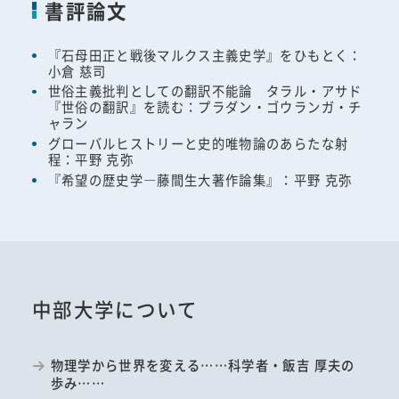
書評論文
『石母田正と戦後マルクス主義史学』をひもとく：
小倉 慈司
世俗主義批判としての翻訳不能論 タラル・アサド
『世俗の翻訳』を読む：プラダン・ゴウランガ・チ
ャラン
グローバルヒストリーと史的唯物論のあらたな射
程：平野 克弥
『希望の歴史学―藤間生大著作論集』：平野 克弥
中部大学について
物理学から世界を変える……科学者・飯吉 厚夫の
歩み……