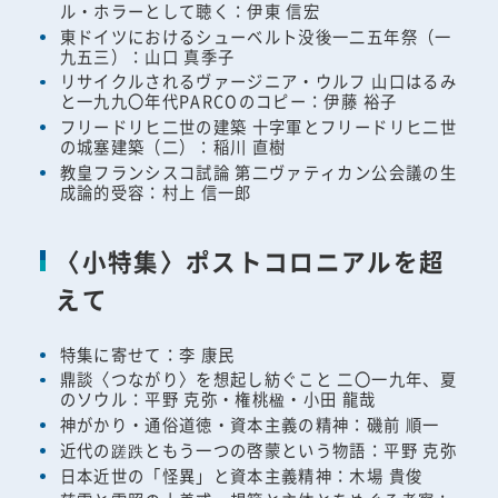
ル・ホラーとして聴く：伊東 信宏
東ドイツにおけるシューベルト没後一二五年祭（一
九五三）：山口 真季子
リサイクルされるヴァージニア・ウルフ 山口はるみ
と一九九〇年代PARCOのコピー：伊藤 裕子
フリードリヒ二世の建築 十字軍とフリードリヒ二世
の城塞建築（二）：稲川 直樹
教皇フランシスコ試論 第二ヴァティカン公会議の生
成論的受容：村上 信一郎
〈小特集〉ポストコロニアルを超
えて
特集に寄せて：李 康民
鼎談〈つながり〉を想起し紡ぐこと 二〇一九年、夏
のソウル：平野 克弥・権桃楹・小田 龍哉
神がかり・通俗道徳・資本主義の精神：磯前 順一
近代の蹉跌ともう一つの啓蒙という物語：平野 克弥
日本近世の「怪異」と資本主義精神：木場 貴俊