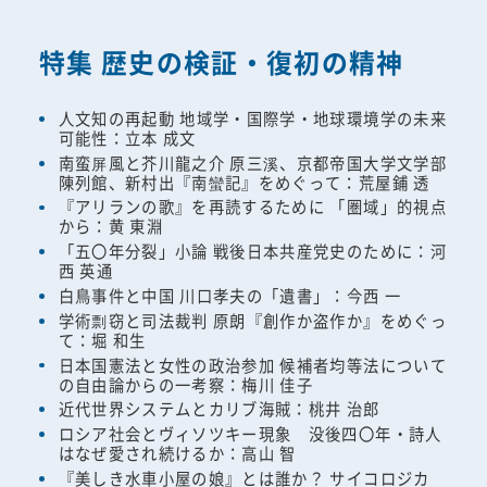
特集 歴史の検証・復初の精神
人文知の再起動 地域学・国際学・地球環境学の未来
可能性：立本 成文
南蛮屏風と芥川龍之介 原三溪、京都帝国大学文学部
陳列館、新村出『南蠻記』をめぐって：荒屋鋪 透
『アリランの歌』を再読するために 「圏域」的視点
から：黄 東淵
「五〇年分裂」小論 戦後日本共産党史のために：河
西 英通
白鳥事件と中国 川口孝夫の「遺書」：今西 一
学術剽窃と司法裁判 原朗『創作か盗作か』をめぐっ
て：堀 和生
日本国憲法と女性の政治参加 候補者均等法について
の自由論からの一考察：梅川 佳子
近代世界システムとカリブ海賊：桃井 治郎
ロシア社会とヴィソツキー現象 没後四〇年・詩人
はなぜ愛され続けるか：高山 智
『美しき水車小屋の娘』とは誰か？ サイコロジカ