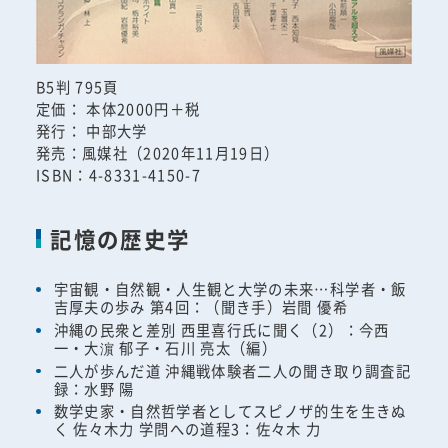
B5判 795頁
定価： 本体2000円＋税
発行： 中部大学
発売：風媒社（2020年11月19日）
ISBN：4-8331-4150-7
記憶の歴史学
宇宙観・自然観・人生観と大学の未来…科学者・飯
吉厚夫の歩み 第4回：（聞き手）岩間 優希
沖縄の民衆と差別 西里喜行氏に聞く（2）：今西
一・大濵 郁子・石川 亮太（編）
二人が歩んだ道 沖縄戦体験者二人の聞き取り調査記
録：水野 陽
数学史家・自然哲学者としてスピノザ的生を生きぬ
く 佐々木力 学問への道程3：佐々木 力