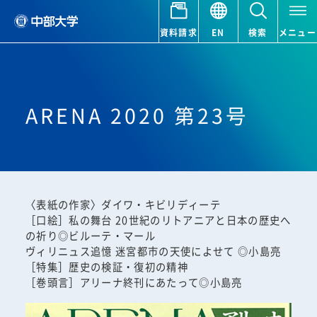
資料請求
EN
検索
メニュー
ARENA 2020 第23号
〈表紙の作家〉ダイワ・キビリディーテ
［口絵］私の舞台 20世紀のリトアニアと日本の歴史へ
の祈り◎ビルーテ・マール
ヴィリニュス追憶 迷宮都市の天使によせて ◎小島亮
［特集］歴史の検証・復初の精神
［巻頭言］アリーナ終刊にあたって◎小島亮