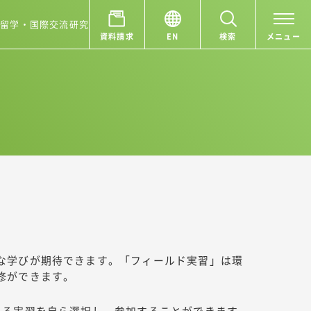
ア
留学・国際交流
研究
資料請求
EN
検索
メニュー
な学びが期待できます。「フィールド実習」は環
修ができます。
ある実習を自ら選択し、参加することができます