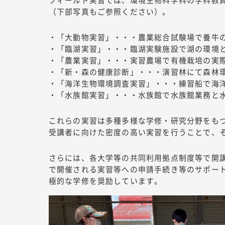
（下部写真もご参照ください）。
・「大動物実習」・・・農業総合試験場で養牛
・「臨湖実習」・・・臨湖実験施設で湖の環境
・「農業実習」・・・実習農場で有機栽培の実
・「新・森の健康診断」・・・演習林にて森林
・「海洋生物環境調査実習」・・・練習船で海
・「水族館実習」・・・水族館で水族館業務と
これらの実習は多種多様な学修・研究分野をも
受講者に向けた密度の高い実習を行うことで、
さらには、各大学等の共同利用拠点制度等で開
で開催される実習等への申請手続き等のサポー
極的な学修を奨励しています。