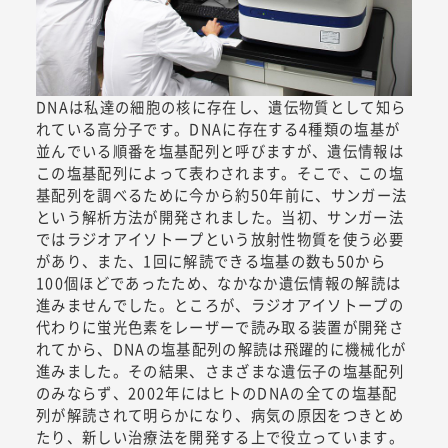
DNAは私達の細胞の核に存在し、遺伝物質として知ら
れている高分子です。DNAに存在する4種類の塩基が
並んでいる順番を塩基配列と呼びますが、遺伝情報は
この塩基配列によって表わされます。そこで、この塩
基配列を調べるために今から約50年前に、サンガー法
という解析方法が開発されました。当初、サンガー法
ではラジオアイソトープという放射性物質を使う必要
があり、また、1回に解読できる塩基の数も50から
100個ほどであったため、なかなか遺伝情報の解読は
進みませんでした。ところが、ラジオアイソトープの
代わりに蛍光色素をレーザーで読み取る装置が開発さ
れてから、DNAの塩基配列の解読は飛躍的に機械化が
進みました。その結果、さまざまな遺伝子の塩基配列
のみならず、2002年にはヒトのDNAの全ての塩基配
列が解読されて明らかになり、病気の原因をつきとめ
たり、新しい治療法を開発する上で役立っています。