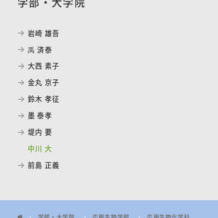
学部・大学院
岩崎 雄吾
禹 済泰
大西 素子
金丸 京子
鈴木 孝征
墨 泰孝
堤内 要
中川 大
前島 正義
学部・大学院
応用生物学部
応用生物化学科