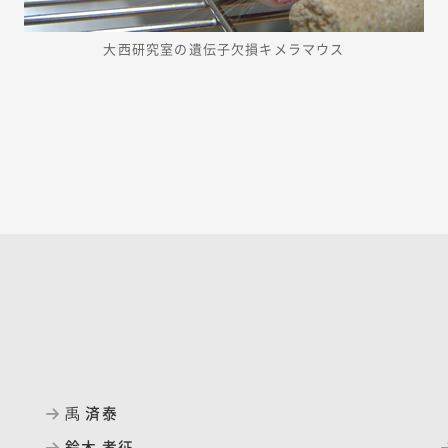
大西研究室の遺伝子欠損キメラマウス
禹 済泰
鈴木 孝征