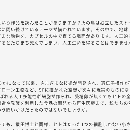
という作品を読んだことがありますか？火の鳥は独立したスト
常に問い続けているテーマが描かれています。その中で、地球
ざまな動物を、カプセルの中で育てる場面があります。人工的
するとたちまち死んでしまい、人工生命を得ることはできませ
明らかになって以来、さまざまな技術が開発され、遺伝子操作
クローン生物など、SFに描かれた空想が次々に現実のものに
呼ばれる人工多能性幹細胞が作られ、受精卵が無くてもヒトの
醸造や発酵を利用した食品の開発から再生医療まで、私たちの
いう問いかけだったのではないでしょうか。
っても、猿田博士と同様、ヒトはたった1つの細胞しかない小