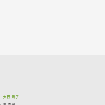
大西 素子
墨 泰孝