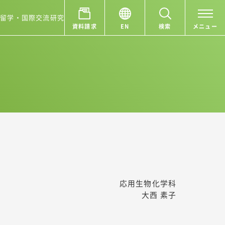
ア
留学・国際交流
研究
資料請求
EN
検索
メニュー
応用生物化学科
大西 素子