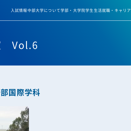
入試情報
中部大学について
学部・大学院
学生生活
就職・キャリ
 Vol.6
学部国際学科