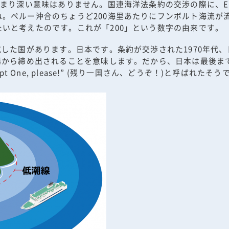
あまり深い意味はありません。国連海洋法条約の交渉の際に、E
。ペルー沖合のちょうど200海里あたりにフンボルト海流が
いと考えたのです。これが「200」という数字の由来です。
抗した国があります。日本です。条約が交渉された1970年代
場から締め出されることを意味します。だから、日本は最後ま
t One, please!” (残り一国さん、どうぞ！)と呼ばれたそう