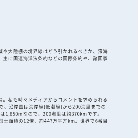
域や大陸棚の境界線はどう引かれるべきか、深海
。主に国連海洋法条約などの国際条約や、諸国家
ね。私も時々メディアからコメントを求められる
海域で、沿岸国は海岸線(低潮線)から200海里までの
850mなので、200海里は約370kmです。
土面積の12倍、約447万平方km。世界で6番目