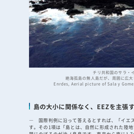
チリ共和国のサラ・
絶海孤島の無人島だが、周囲に広大
Enrdes, Aerial picture of Sala y Go
島の大小に関係なく、EEZを主張
― 国際判例に沿って答えるとすれば、「イエス
す。その1項は「島とは、自然に形成された陸
題にのぼるのが沖ノ鳥島です。東京から南に1,7