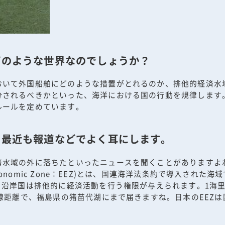
どのような世界なのでしょうか？
おいて外国船舶にどのような措置がとれるのか、排他的経済水
分されるべきかといった、海洋における国の行動を規律します
ルールを定めています。
、最近も報道などでよく耳にします。
済水域の外に落ちたといったニュースを聞くことがありますよ
Economic Zone：EEZ)とは、国連海洋法条約で導入された
沿岸国は排他的に経済活動を行う権限が与えられます。1海里は1,
線距離で、福島県の猪苗代湖にまで届きますね。日本のEEZは国