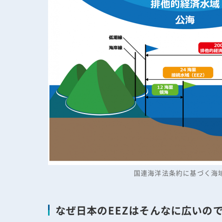
国連海洋法条約に基づく海
なぜ日本のEEZはそんなに広いの