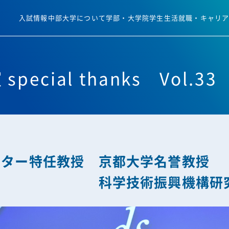
入試情報
中部大学について
学部・大学院
学生生活
就職・キャリ
ecial thanks Vol.3
ンター特任教授 京都大学名誉教授
振興機構研究主