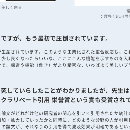
を美しく創る
：数多く応用展
とですが、もう最初で圧倒されています。
が生産されています。このような工業化された重合反応も、こ
う少し良くなったらいいな、ここにこんな機能を示すものを入
合で、構造や機能（働き）がより精密な，いわばより美しいプ
研究していらしたことがわかりましたが、先生は
クラリベート引用 栄誉賞という賞も受賞され
た論文がどれだけ他の研究者の関心を引いて引用されたか統計
増加・拡大していったかと同時に、どのような分野の人が引用
々の論文が、それなりの引用を得て波及効果が明確であるとい