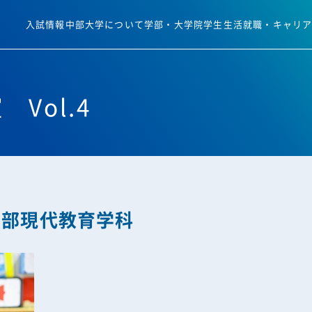
入試情報
中部大学について
学部・大学院
学生生活
就職・キャリ
 Vol.4
学部現代教育学科