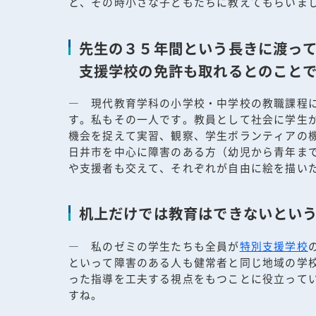
と、その時小さな子どもたちに教えてもらいま
先生の３５年間という長きに渡っ
支援学校の免許も取れるとのこと
― 現代教育学科の小学校・中学校の教職課程
す。私もその一人です。教員として社会に学生
機会を捉えて実習、観察、学生ボランティアの
日井市を中心に障害のある方（幼児から青年ま
や支援者も交えて、それぞれが自由に絵を描い
机上だけでは教育はできないとい
― 私のゼミの学生たちも全員が
特別支援学校
といって障害のある人も健常者と同じ地域の学
った指導を工夫する視点をもつことに役立って
すね。