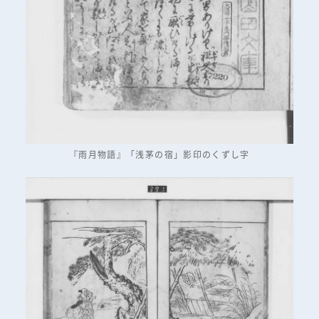
『雨月物語』「浅茅の宿」影印のくずし字