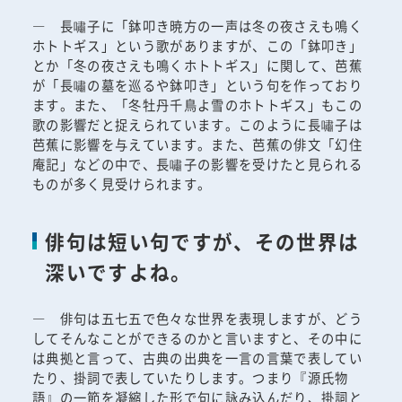
― 長嘯子に「鉢叩き暁方の一声は冬の夜さえも鳴く
ホトトギス」という歌がありますが、この「鉢叩き」
とか「冬の夜さえも鳴くホトトギス」に関して、芭蕉
が「長嘯の墓を巡るや鉢叩き」という句を作っており
ます。また、「冬牡丹千鳥よ雪のホトトギス」もこの
歌の影響だと捉えられています。このように長嘯子は
芭蕉に影響を与えています。また、芭蕉の俳文「幻住
庵記」などの中で、長嘯子の影響を受けたと見られる
ものが多く見受けられます。
俳句は短い句ですが、その世界は
深いですよね。
― 俳句は五七五で色々な世界を表現しますが、どう
してそんなことができるのかと言いますと、その中に
は典拠と言って、古典の出典を一言の言葉で表してい
たり、掛詞で表していたりします。つまり『源氏物
語』の一節を凝縮した形で句に詠み込んだり、掛詞と