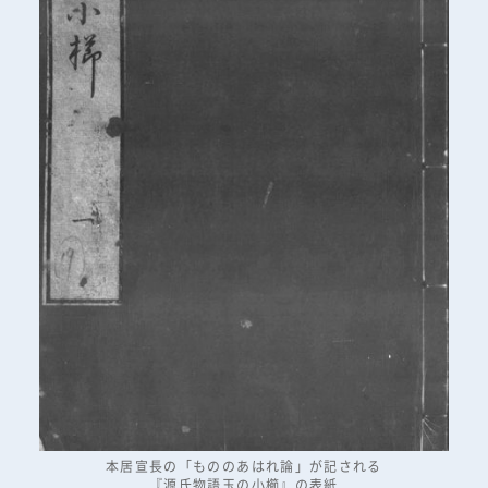
本居宣長の「もののあはれ論」が記される
『源氏物語玉の小櫛』の表紙