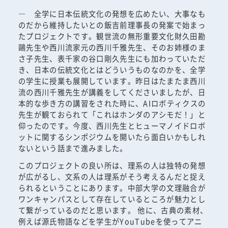
― 全学に日本伝統文化の発想を広めたい、大事なも
のだから維持したいとの飯吉前理事長の発案で始まっ
たプロジェクトです。観世流の無形重要文化財久田勘
鷗先生や西川流家元の西川千雅先生、そのお姉様のま
さ子先生、表千家の谷口剛久先生にも加わっていただ
き、日本の伝統文化とはどういうものなのかを、全学
の学生に授業も展開しています。昨日はたまたま西川
流の西川千雅先生が講義をしてくださいましたが、日
本的な歩き方の講習をされた時に、AIロボティクスの
先生が観ておられて「これはホンダのアシモだ！」と
仰ったのです。今度、西川先生とヒューマノイドロボ
ットに関するシンポジウムを開いたら面白いかもしれ
ないという話まで進みました。
このプロジェクトの良い所は、理系の人は独特の発想
が広がるし、文系の人は理系がそう考えるんだと捉え
られるということにあります。中部大学の文理融合が
ワンキャンパスとして存在しているところが魅力とし
て繋がっているのだと思います。 他に、古典の素材、
例えば源氏物語などを学生がYouTubeを使ってアニ