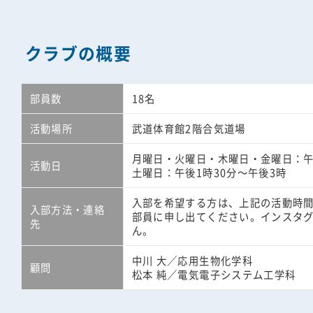
クラブの概要
部員数
18名
活動場所
武道体育館2階合気道場
月曜日・火曜日・木曜日・金曜日：午
活動日
土曜日：午後1時30分～午後3時
入部を希望する方は、上記の活動時間
入部方法・連絡
部員に申し出てください。インスタグ
先
ん。
中川 大／応用生物化学科
顧問
松本 純／電気電子システム工学科