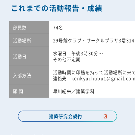
これまでの活動報告・成績
部員数
74名
活動場所
29号館クラブ・サークルプラザ3階31
水曜日：午後3時30分～
活動日
その他不定期
活動時間に印鑑を持って活動場所に来
入部方法
連絡先：kenkyuchubu1@gmail.co
顧 問
早川紀朱／建築学科
建築研究会規約