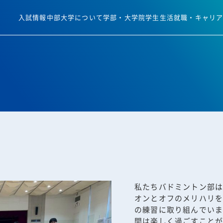
入試情報
中部大学について
学部・大学院
学生生活
就職・キャリ
私たちバドミントン部
オンとオフのメリハリ
の練習に取り組んでい
間は楽しく過ごすこと