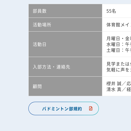
部員数
55名
活動場所
体育館メイ
月曜日・金
活動日
水曜日：午
土曜日：午
見学または
入部方法・連絡先
気軽に声を
櫻井 誠／
顧問
清水 真／
バドミントン部規約