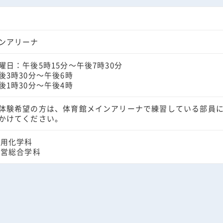
ンアリーナ
曜日：午後5時15分～午後7時30分
後3時30分～午後6時
後1時30分～午後4時
体験希望の方は、体育館メインアリーナで練習している部員
かけてください。
応用化学科
経営総合学科