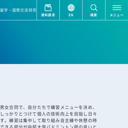
ア
留学・国際交流
研究
資料請求
EN
検索
メニュー
は男女合同で、自分たちで練習メニューを決め、
をしっかりとつけて個人の技術向上を目指し日々
ます。練習は集中して取り組み自主練や休憩の時
ができる部分が中部大学バドミントン部の良いと