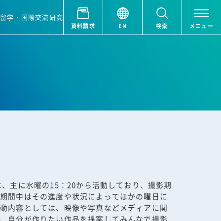
ア
留学・国際交流
研究
資料請求
EN
検索
メニュー
は、主に水曜の15：20から活動しており、撮影期
件期間中はその進度や状況によってほかの曜日に
活動内容としては、映像や写真などメディアに関
で、自分が作りたい作品を提案してみんなで撮影