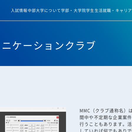
入試情報
中部大学について
学部・大学院
学生生活
就職・キャリ
ュニケーションクラブ
MMC（クラブ通称名）
間中や不定期な企業案
行うこともあります。
していれば何でもあり