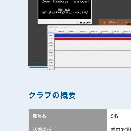
クラブの概要
部員数
5名
活動場所
学内で撮