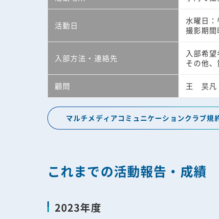
水曜日：
活動日
撮影期間
入部希望
入部方法・連絡先
その他、
顧問
王 昊凡
マルチメディアコミュニケーションクラブ規
これまでの活動報告・成績
2023年度