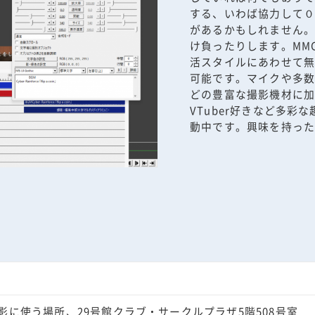
する、いわば協力して０か
があるかもしれません
け負ったりします。MM
活スタイルにあわせて
可能です。マイクや多
どの豊富な撮影機材に
VTuber好きなど多
動中です。興味を持っ
影に使う場所、29号館クラブ・サークルプラザ5階508号室