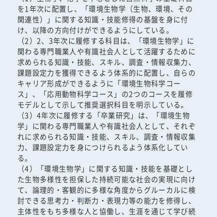
を1年次に配置し、「環境生物学（生物、環境、その
関連性）」に関する知識・技能修得の基盤を身に付
け、以降の方向付けができるようにしている。
（2）2、3年次に履修する科目は、「環境生物学」に
関わる専門職業人や有識社会人として活躍するために
求められる知識・技能、スキル、調査・情報収集力、
課題設定力を獲得できるよう体系的に配置し、自らの
キャリア形成ができるように「環境生物科学コー
ス」、「応用動物科学コース」の2つのコースを履修
モデルとして示して推奨選択科目を明示している。
（3）4年次に履修する「卒業研究」は、「環境生物
学」に関わる専門職業人や有識社会人として、それぞ
れに求められる知識・技能、スキル、調査・情報収集
力、課題設定力を身につけられるよう体系化してい
る。
（4）「環境生物学」に関する知識・技能を基礎とし
た生物多様性を担保した持続可能な社会の実現に向け
て、論理的・客観的に多様な角度からグルーカルに検
討できる思考力・判断力・表現力等の能力を修得し、
主体性をもち多様な人と協働し、生涯を通じて学び続