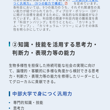
つく汎用力」（9つの能力で構成）
を定めています。
各科目においては、9つの能力のうち、それぞれ関連性の高
い能力が紐づけられており、ディプロマ・ポリシー（DP）
に掲げた目標を達成するために、体系的な科目編成がなさ
れています。また、科目間の関連や科目内容の難易度を表
す「科目ナンバリング」を行うとともに、「カリキュラ
ム・マップ」、「カリキュラム・ツリー」によりその体系
性を明らかにしています。
②知識・技能を活用する思考力・
判断力・表現力等の能力
生物多様性を担保した持続可能な社会の実現に向け
て、論理的・客観的に多様な角度から検討できる思考
力・判断力・表現力等の能力を修得したリーダーとし
てグローカルに貢献できる。
中部大学で身につく汎用力
専門的知識・技能
思考力