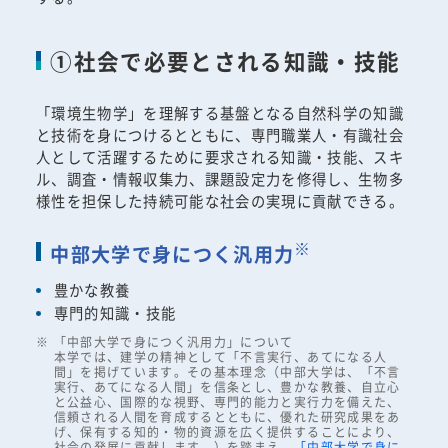
①社会で必要とされる知識・技能
「環境生物学」を理解する基盤となる自然科学の知識
と技術を身につけるとともに、専門職業人・有識社会
人として活躍するために要求される知識・技能、スキ
ル、調査・情報収集力、課題設定力を修得し、生物多
様性を担保した持続可能な社会の実現に貢献できる。
※
中部大学で身につく汎用力
豊かな教養
専門的知識・技能
「中部大学で身につく汎用力」について
本学では、建学の精神として「不言実行、あてになる人
間」を掲げています。その基本理念（中部大学は、「不言
実行、あてになる人間」を信条とし、豊かな教養、自立心
と公益心、国際的な視野、専門的能力と実行力を備えた、
信頼される人間を育成するとともに、優れた研究成果をあ
げ、保有する知的・物的資源を広く提供することにより、
社会の発展に貢献します。）を踏まえ、
「中部大学で身に