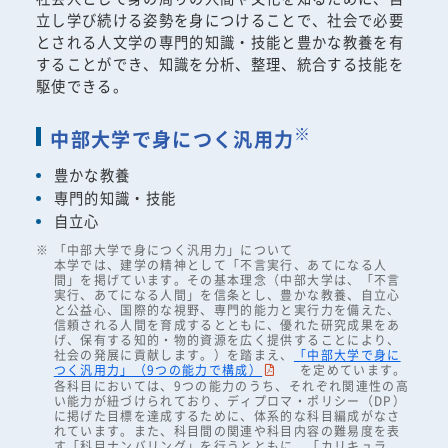
立し学び続ける姿勢を身につけることで、社会で必要
とされる人文学の専門的知識・技能と豊かな教養を有
することができ、知識を分析、整理、統合する技能を
駆使できる。
※
中部大学で身につく汎用力
豊かな教養
専門的知識・技能
自立心
「中部大学で身につく汎用力」について
本学では、建学の精神として「不言実行、あてになる人
間」を掲げています。その基本理念（中部大学は、「不言
実行、あてになる人間」を信条とし、豊かな教養、自立心
と公益心、国際的な視野、専門的能力と実行力を備えた、
信頼される人間を育成するとともに、優れた研究成果をあ
げ、保有する知的・物的資源を広く提供することにより、
社会の発展に貢献します。）を踏まえ、
「中部大学で身に
つく汎用力」（9つの能力で構成）
を定めています。
各科目においては、9つの能力のうち、それぞれ関連性の高
い能力が紐づけられており、ディプロマ・ポリシー（DP）
に掲げた目標を達成するために、体系的な科目編成がなさ
れています。また、科目間の関連や科目内容の難易度を表
す「科目ナンバリング」を行うとともに、「カリキュラ