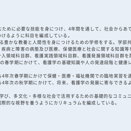
むために必要な技能を身につけ、4年間を通して、社会からあ
つけるように科目を編成している。
なる豊かな教養と人間性を身につけるための学修をする。学部
、疾病と障害の病態及び医療、保健医療と社会に関する知識等
介入領域科目群、看護実践領域科目群、看護発展領域科目群を
次の春学期にかけて、看護学の基礎知識や人の発達段階と健康
ら4年次春学期にかけて保健・医療・福祉機関での臨地実習を
ら4年次の秋学期にかけて、将来、看護学の発展に寄与できる
を学び、多文化・多様な社会で活用するための基礎的なコミュ
国際的な視野を養うようにカリキュラムを編成している。