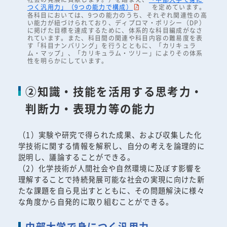
つく汎用力」（9つの能力で構成）
を定めています。
各科目においては、9つの能力のうち、それぞれ関連性の高
い能力が紐づけられており、ディプロマ・ポリシー（DP）
に掲げた目標を達成するために、体系的な科目編成がなさ
れています。また、科目間の関連や科目内容の難易度を表
す「科目ナンバリング」を行うとともに、「カリキュラ
ム・マップ」、「カリキュラム・ツリー」によりその体系
性を明らかにしています。
②知識・技能を活用する思考力・
判断力・表現力等の能力
（1）実験や研究で得られた成果、および収集した化
学技術に関する情報を解釈し、自分の考えを論理的に
説明し、議論することができる。
（2）化学技術が人間社会や自然環境に及ぼす影響を
理解することで持続発展可能な社会の実現に向けた新
たな課題を自ら見出すとともに、その問題解決に様々
な角度から自発的に取り組むことができる。
中部大学で身につく汎用力