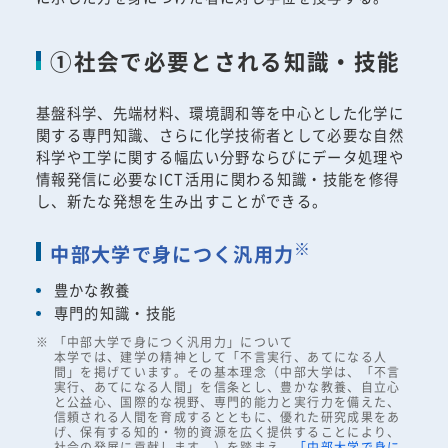
①社会で必要とされる知識・技能
基盤科学、先端材料、環境調和等を中心とした化学に
関する専門知識、さらに化学技術者として必要な自然
科学や工学に関する幅広い分野ならびにデータ処理や
情報発信に必要なICT活用に関わる知識・技能を修得
し、新たな発想を生み出すことができる。
※
中部大学で身につく汎用力
豊かな教養
専門的知識・技能
「中部大学で身につく汎用力」について
本学では、建学の精神として「不言実行、あてになる人
間」を掲げています。その基本理念（中部大学は、「不言
実行、あてになる人間」を信条とし、豊かな教養、自立心
と公益心、国際的な視野、専門的能力と実行力を備えた、
信頼される人間を育成するとともに、優れた研究成果をあ
げ、保有する知的・物的資源を広く提供することにより、
社会の発展に貢献します。）を踏まえ、
「中部大学で身に