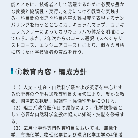
能とともに、技術者として活躍するために必要な豊か
な教養と協調性・実行力を身につける教育を実践す
る。科目間の関連や科目内容の難易度を表現するナン
バリングを行うとともにカリキュラムマップ、カリキ
ュラムツリーによってカリキュラムの体系を明確にし
ている。また、3年次からのコース選択（スペシャリ
ストコース、エンジニアコース）により、個々の目標
に応じた化学技術者の育成を行う。
①教育内容・編成方針
（1）人文・社会・自然科学系および英語を中心とす
る語学等の全学共通教育科目の履修により、豊かな教
養、国際的な視野、協調性・協働性を身につける。
（2）理工系教育圏科目の履修により、化学技術者と
して必要な自然科学全般の幅広い知識・技能を修得す
る。
（3）応用化学科専門教育科目においては、無機化
学、有機化学、物理化学および環境化学工学の4領域