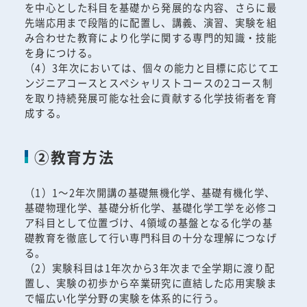
を中心とした科目を基礎から発展的な内容、さらに最
先端応用まで段階的に配置し、講義、演習、実験を組
み合わせた教育により化学に関する専門的知識・技能
を身につける。
（4）3年次においては、個々の能力と目標に応じてエ
ンジニアコースとスペシャリストコースの2コース制
を取り持続発展可能な社会に貢献する化学技術者を育
成する。
②教育方法
（1）1～2年次開講の基礎無機化学、基礎有機化学、
基礎物理化学、基礎分析化学、基礎化学工学を必修コ
ア科目として位置づけ、4領域の基盤となる化学の基
礎教育を徹底して行い専門科目の十分な理解につなげ
る。
（2）実験科目は1年次から3年次まで全学期に渡り配
置し、実験の初歩から卒業研究に直結した応用実験ま
で幅広い化学分野の実験を体系的に行う。