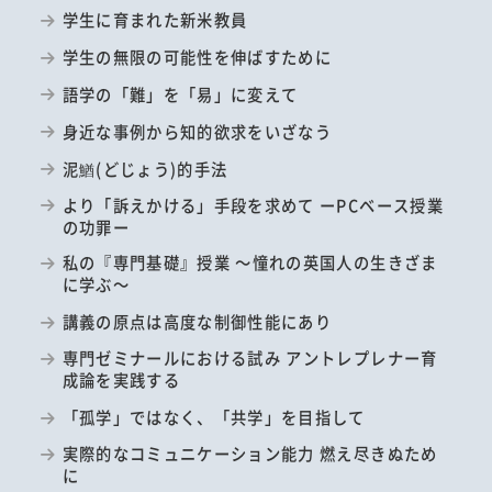
学生に育まれた新米教員
学生の無限の可能性を伸ばすために
語学の「難」を「易」に変えて
身近な事例から知的欲求をいざなう
泥鰌(どじょう)的手法
より「訴えかける」手段を求めて ーPCベース授業
の功罪ー
私の『専門基礎』授業 ～憧れの英国人の生きざま
に学ぶ～
講義の原点は高度な制御性能にあり
専門ゼミナールにおける試み アントレプレナー育
成論を実践する
「孤学」ではなく、「共学」を目指して
実際的なコミュニケーション能力 燃え尽きぬため
に