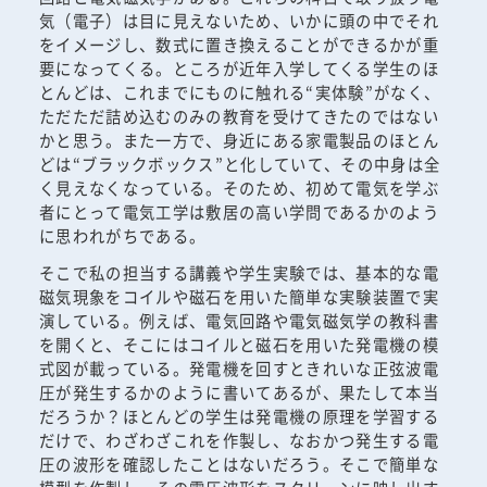
気（電子）は目に見えないため、いかに頭の中でそれ
をイメージし、数式に置き換えることができるかが重
要になってくる。ところが近年入学してくる学生のほ
とんどは、これまでにものに触れる“実体験”がなく、
ただただ詰め込むのみの教育を受けてきたのではない
かと思う。また一方で、身近にある家電製品のほとん
どは“ブラックボックス”と化していて、その中身は全
く見えなくなっている。そのため、初めて電気を学ぶ
者にとって電気工学は敷居の高い学問であるかのよう
に思われがちである。
そこで私の担当する講義や学生実験では、基本的な電
磁気現象をコイルや磁石を用いた簡単な実験装置で実
演している。例えば、電気回路や電気磁気学の教科書
を開くと、そこにはコイルと磁石を用いた発電機の模
式図が載っている。発電機を回すときれいな正弦波電
圧が発生するかのように書いてあるが、果たして本当
だろうか？ほとんどの学生は発電機の原理を学習する
だけで、わざわざこれを作製し、なおかつ発生する電
圧の波形を確認したことはないだろう。そこで簡単な