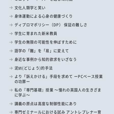
文化人類学と笑い
身体運動による心身の健康づくり
ディプロマポリシー（DP） 保証の難しさ
学生に育まれた新米教員
学生の無限の可能性を伸ばすために
語学の「難」を「易」に変えて
身近な事例から知的欲求をいざなう
泥鰌(どじょう)的手法
より「訴えかける」手段を求めて ーPCベース授業
の功罪ー
私の『専門基礎』授業 ～憧れの英国人の生きざま
に学ぶ～
講義の原点は高度な制御性能にあり
専門ゼミナールにおける試み アントレプレナー育