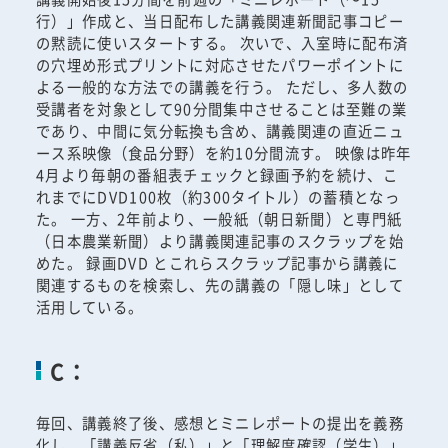
行）」作成と、当日配布した講義関連新聞記事コピー
の黙読に使いスタートする。 次いで、入室時に配布済
の穴埋め形式プリントに対応させたパワーポイントに
よる一般的な方法での講義を行う。 ただし、多人数の
受講者を対象として90分間集中させることは至難の業
であり、中間に気分転換も含め、講義関連の直近ニュ
ース系映像（食品分野）を約10分間流す。 映像は昨年
4月より毎朝の番組表チェックと録画予約を続け、こ
れまでにDVD100枚（約300タイトル）の蓄積となっ
た。 一方、2年前より、一般紙（朝日新聞）と専門紙
（日本農業新聞）より講義関連記事のスクラップを始
めた。 録画DVD とこれらスクラップ記事から講義に
関連するものを検索し、先の講義の「隠し味」として
活用している。
C：
毎回、講義終了後、感想とミニレポートの提出を義務
化し、「講義反省（私）」と「理解度確認（学生）」