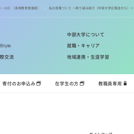
D・SD】（高等教育推進部）
私の授業づくり ～取り組み紹介（中部大学広報誌から）～
中部大学について
Style
就職・キャリア
際交流
地域連携・生涯学習
寄付のお申込み
在学生の方
教職員専用