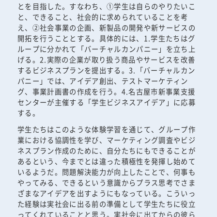
とを目指した。すなわち、①学生は自らのやりたいこ
と、できること、社会的に求められていることを考
え、②社会事業の企画、新製品の開発や新サービスの
開拓を行うこととする。具体的には、1.学生たちはグ
ループに分かれて「バーチャルカンパニー」を立ち上
げる。2.実際の企業が取り扱う商品やサービスを改善
するビジネスプランを提出する。3.「バーチャルカン
パニー」では、アイデア創出、テストマーケティン
グ、事業計画書の作成を行う。4.名古屋市新事業支援
センターが主催する「学生ビジネスアイデア」に応募
する。
学生たちはこのような体験学習を通じて、グループ作
業における協調性を学び、マーケティング調査やビジ
ネスプラン作成のために、自分たちにもできることが
あるという、今までとは違った積極性を発揮し始めて
いるようだ。問題解決能力が向上したことで、何事も
やってみる、できるという意識からプラス思考でさま
ざまなアイデアを出すようにもなっている。こういっ
た経験は実社会に出る前の準備として学生たちに役立
ってくれていることと思う。実社会に出てからの彼ら