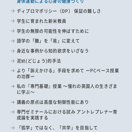
身体運動による心身の健康づくり
ディプロマポリシー（DP） 保証の難しさ
学生に育まれた新米教員
学生の無限の可能性を伸ばすために
語学の「難」を「易」に変えて
身近な事例から知的欲求をいざなう
泥鰌(どじょう)的手法
より「訴えかける」手段を求めて ーPCベース授業
の功罪ー
私の『専門基礎』授業 ～憧れの英国人の生きざま
に学ぶ～
講義の原点は高度な制御性能にあり
専門ゼミナールにおける試み アントレプレナー育
成論を実践する
「孤学」ではなく、「共学」を目指して